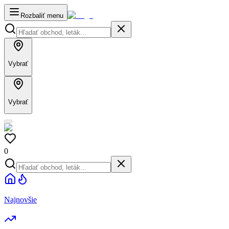
Rozbaliť menu
Vybrať
Vybrať
0
Najnovšie