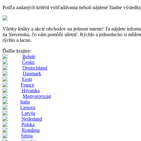
Podľa zadaných kritérií vyhľadávania neboli nájdené žiadne výsledky
Všetky letáky a akcie obchodov na jednom mieste! Tu nájdete inf
na Slovensku, čo vám pomôže ušetriť. Rýchlo a jednoducho si môžete p
rýchlo a lacno.
Ďalšie krajiny:
België
Česko
Deutschland
Danmark
Eesti
France
Hrvatska
Magyarország
Italia
Lietuva
Latvija
Nederland
Polska
România
Srbija