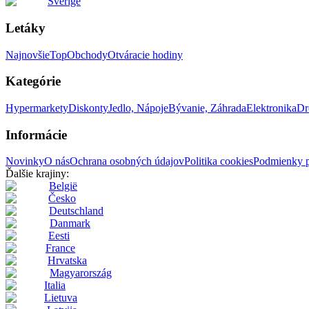
Sverige
Letáky
Najnovšie
Top
Obchody
Otváracie hodiny
Kategórie
Hypermarkety
Diskonty
Jedlo, Nápoje
Bývanie, Záhrada
Elektronika
Dr
Informácie
Novinky
O nás
Ochrana osobných údajov
Politika cookies
Podmienky p
Ďalšie krajiny:
België
Česko
Deutschland
Danmark
Eesti
France
Hrvatska
Magyarország
Italia
Lietuva