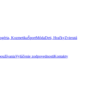
ogéria, Kozmetika
Šport
Móda
Deti, Hračky
Zvieratá
oužívania
Vylúčenie zodpovednosti
Kontakty