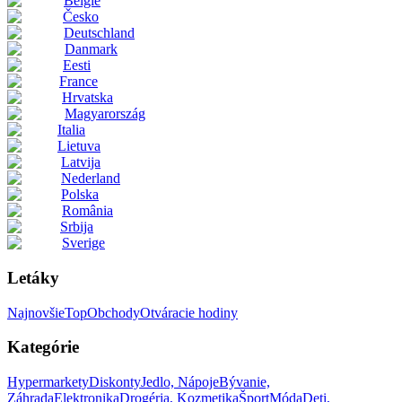
België
Česko
Deutschland
Danmark
Eesti
France
Hrvatska
Magyarország
Italia
Lietuva
Latvija
Nederland
Polska
România
Srbija
Sverige
Letáky
Najnovšie
Top
Obchody
Otváracie hodiny
Kategórie
Hypermarkety
Diskonty
Jedlo, Nápoje
Bývanie,
Záhrada
Elektronika
Drogéria, Kozmetika
Šport
Móda
Deti,