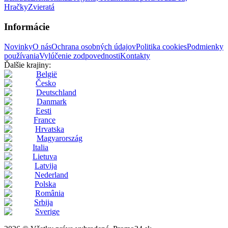
Hračky
Zvieratá
Informácie
Novinky
O nás
Ochrana osobných údajov
Politika cookies
Podmienky
používania
Vylúčenie zodpovednosti
Kontakty
Ďalšie krajiny:
België
Česko
Deutschland
Danmark
Eesti
France
Hrvatska
Magyarország
Italia
Lietuva
Latvija
Nederland
Polska
România
Srbija
Sverige