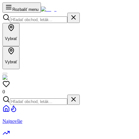
Rozbaliť menu
Vybrať
Vybrať
0
Najnovšie