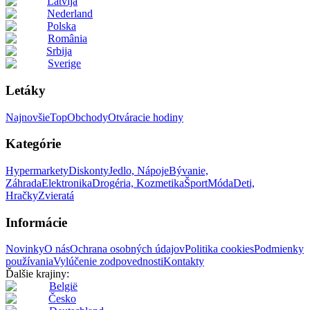
Latvija
Nederland
Polska
România
Srbija
Sverige
Letáky
Najnovšie
Top
Obchody
Otváracie hodiny
Kategórie
Hypermarkety
Diskonty
Jedlo, Nápoje
Bývanie,
Záhrada
Elektronika
Drogéria, Kozmetika
Šport
Móda
Deti,
Hračky
Zvieratá
Informácie
Novinky
O nás
Ochrana osobných údajov
Politika cookies
Podmienky
používania
Vylúčenie zodpovednosti
Kontakty
Ďalšie krajiny:
België
Česko