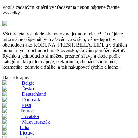
Podľa zadaných kritérií vyhľadávania neboli nájdené žiadne
výsledky.
Všetky letáky a akcie obchodov na jednom mieste! Tu nájdete
informácie o špeciálnych zľavách, akciách, výpredajoch v
obchodoch ako KORUNA, FRESH, BILLA, LIDL a v ďalších
populárnych obchodoch na Slovensku, čo vám pomôže ušetriť.
Rýchlo a jednoducho si môžete prezrieť zľavy a akcie podľa
kategórií ako jedlo, nápoje, elektronika, domáce spotrebiče,
kozmetika, zdravie a ďalšie, a tak nakupovať rýchlo a lacno.
Ďalšie krajiny:
België
Česko
Deutschland
Danmark
Eesti
France
Hrvatska
Magyarország
Italia
Lietuva