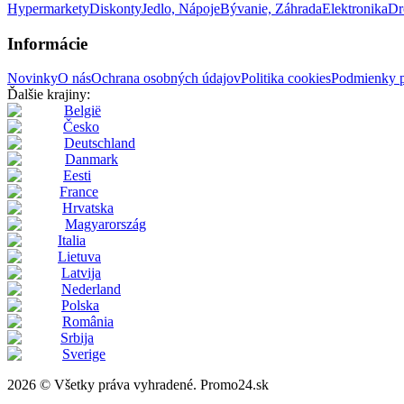
Hypermarkety
Diskonty
Jedlo, Nápoje
Bývanie, Záhrada
Elektronika
Dr
Informácie
Novinky
O nás
Ochrana osobných údajov
Politika cookies
Podmienky p
Ďalšie krajiny:
België
Česko
Deutschland
Danmark
Eesti
France
Hrvatska
Magyarország
Italia
Lietuva
Latvija
Nederland
Polska
România
Srbija
Sverige
2026 © Všetky práva vyhradené. Promo24.sk