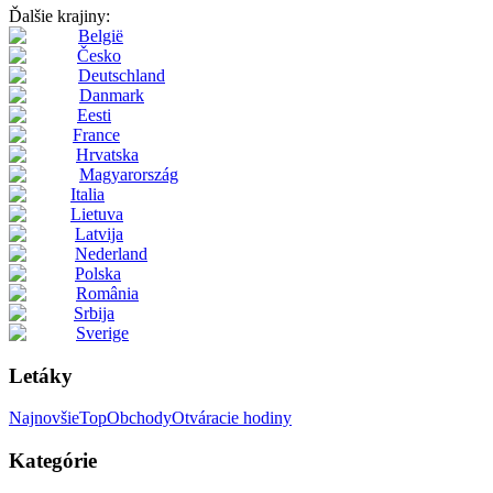
Ďalšie krajiny:
België
Česko
Deutschland
Danmark
Eesti
France
Hrvatska
Magyarország
Italia
Lietuva
Latvija
Nederland
Polska
România
Srbija
Sverige
Letáky
Najnovšie
Top
Obchody
Otváracie hodiny
Kategórie