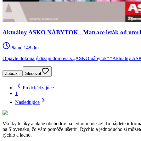
Aktuálny ASKO NÁBYTOK - Matrace leták od utorka,
Platné 148 dní
Objavte dokonalý dizajn domova s „ASKO nábytok“ "Aktuálny ASKO 
Zobraziť
Sledovať
Predchádzajúce
1
Nasledujúce
Všetky letáky a akcie obchodov na jednom mieste! Tu nájdete inf
na Slovensku, čo vám pomôže ušetriť. Rýchlo a jednoducho si môžete p
rýchlo a lacno.