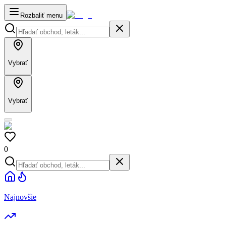
Rozbaliť menu
Vybrať
Vybrať
0
Najnovšie