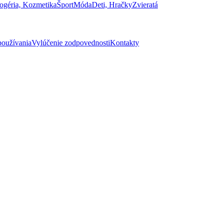
ogéria, Kozmetika
Šport
Móda
Deti, Hračky
Zvieratá
oužívania
Vylúčenie zodpovednosti
Kontakty