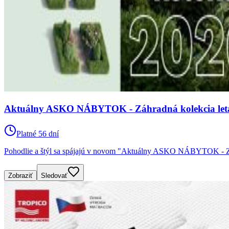
Aktuálny ASKO NÁBYTOK - Záhradná kolekcia leták 
Platné 56 dní
Pohodlie a štýl sa spájajú v novom "Aktuálny ASKO NÁBYTOK - Záh
Zobraziť
Sledovať