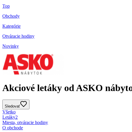
Top
Obchody
Kategórie
Otváracie hodiny
Novinky
Akciové letáky od ASKO nábyt
Sledovať
Všetko
Letáky
2
Miesta, otváracie hodiny
O obchode