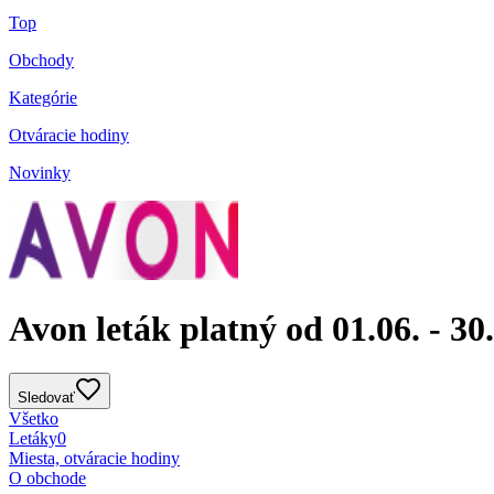
Top
Obchody
Kategórie
Otváracie hodiny
Novinky
Avon leták platný od 01.06. - 30.
Sledovať
Všetko
Letáky
0
Miesta, otváracie hodiny
O obchode