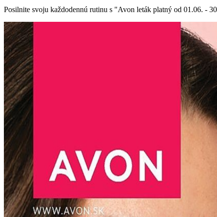
Posilnite svoju každodennú rutinu s "Avon leták platný od 01.06. - 