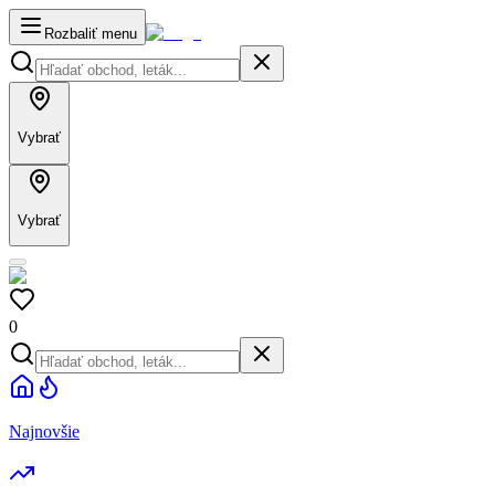
Rozbaliť menu
Vybrať
Vybrať
0
Najnovšie