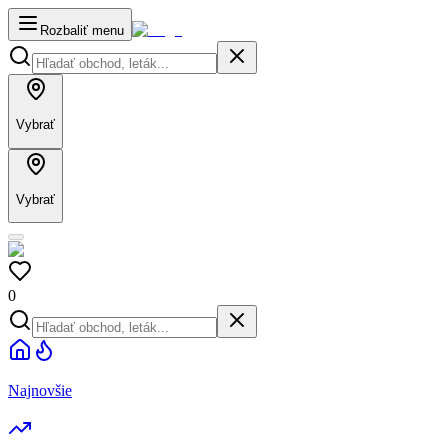
Rozbaliť menu
Vybrať
Vybrať
0
Najnovšie