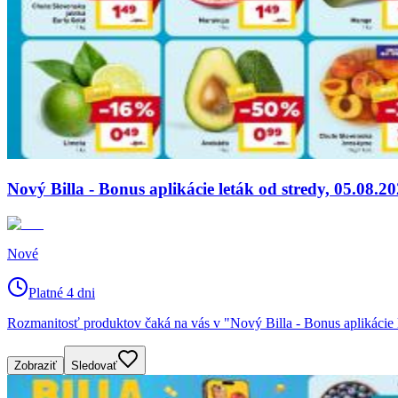
Nový Billa - Bonus aplikácie leták od stredy, 05.08.2
Nové
Platné 4 dni
Rozmanitosť produktov čaká na vás v "Nový Billa - Bonus aplikácie l
Zobraziť
Sledovať