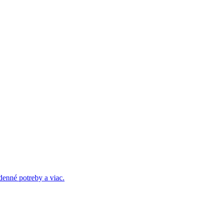
denné potreby a viac.