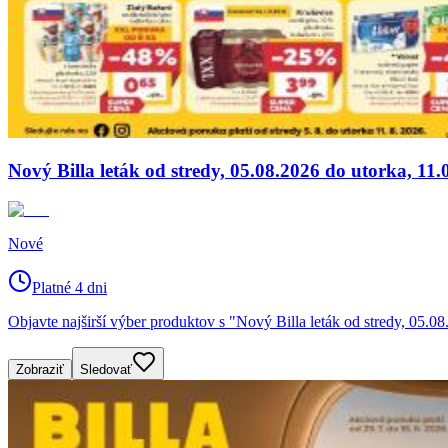
Nový Billa leták od stredy, 05.08.2026 do utorka, 11.
Nové
Platné 4 dni
Objavte najširší výber produktov s "Nový Billa leták od stredy, 05.08
Zobraziť
Sledovať