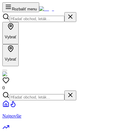
Rozbaliť menu
Vybrať
Vybrať
0
Najnovšie