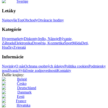
Sverige
Letáky
Najnovšie
Top
Obchody
Otváracie hodiny
Kategórie
Hypermarkety
Diskonty
Jedlo, Nápoje
Bývanie,
Záhrada
Elektronika
Drogéria, Kozmetika
Šport
Móda
Deti,
Hračky
Zvieratá
Informácie
Novinky
O nás
Ochrana osobných údajov
Politika cookies
Podmienky
používania
Vylúčenie zodpovednosti
Kontakty
Ďalšie krajiny:
België
Česko
Deutschland
Danmark
Eesti
France
Hrvatska