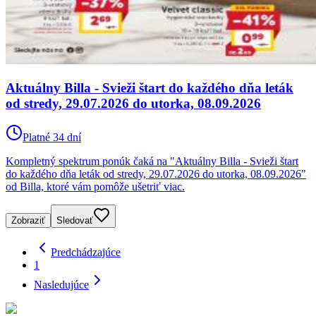
Aktuálny Billa - Svieži štart do každého dňa leták
od stredy, 29.07.2026 do utorka, 08.09.2026
Platné 34 dní
Kompletný spektrum ponúk čaká na "Aktuálny Billa - Svieži štart
do každého dňa leták od stredy, 29.07.2026 do utorka, 08.09.2026"
od Billa, ktoré vám pomôže ušetriť viac.
Zobraziť
Sledovať
Predchádzajúce
1
Nasledujúce