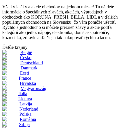
Všetky letáky a akcie obchodov na jednom mieste! Tu nájdete
informácie o špeciálnych zľavách, akciách, výpredajoch v
obchodoch ako KORUNA, FRESH, BILLA, LIDL a v ďalších
populárnych obchodoch na Slovensku, čo vám pomôže ušetriť.
Rýchlo a jednoducho si môžete prezrieť zľavy a akcie podľa
kategórií ako jedlo, nápoje, elektronika, domáce spotrebiče,
kozmetika, zdravie a ďalšie, a tak nakupovať rýchlo a lacno.
Ďalšie krajiny:
België
Česko
Deutschland
Danmark
Eesti
France
Hrvatska
Magyarország
Italia
Lietuva
Latvija
Nederland
Polska
România
Srbija