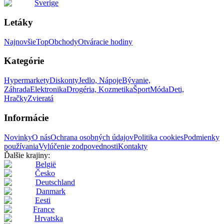
Sverige
Letáky
Najnovšie
Top
Obchody
Otváracie hodiny
Kategórie
Hypermarkety
Diskonty
Jedlo, Nápoje
Bývanie,
Záhrada
Elektronika
Drogéria, Kozmetika
Šport
Móda
Deti,
Hračky
Zvieratá
Informácie
Novinky
O nás
Ochrana osobných údajov
Politika cookies
Podmienky
používania
Vylúčenie zodpovednosti
Kontakty
Ďalšie krajiny:
België
Česko
Deutschland
Danmark
Eesti
France
Hrvatska