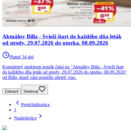
Aktuálny Billa - Svieži štart do každého dňa leták
od stredy, 29.07.2026 do utorka, 08.09.2026
Platné 34 dní
Kompletný spektrum ponúk čaká na "Aktuálny Billa - Svieži štart
do každého dňa leták od stredy, 29.07.2026 do utorka, 08.09.2026"
od Billa, ktoré vám pomôže ušetriť viac.
Zobraziť
Sledovať
Predchádzajúce
1
Nasledujúce