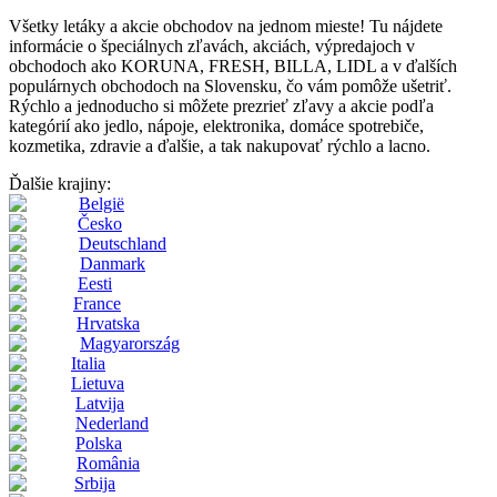
Všetky letáky a akcie obchodov na jednom mieste! Tu nájdete
informácie o špeciálnych zľavách, akciách, výpredajoch v
obchodoch ako KORUNA, FRESH, BILLA, LIDL a v ďalších
populárnych obchodoch na Slovensku, čo vám pomôže ušetriť.
Rýchlo a jednoducho si môžete prezrieť zľavy a akcie podľa
kategórií ako jedlo, nápoje, elektronika, domáce spotrebiče,
kozmetika, zdravie a ďalšie, a tak nakupovať rýchlo a lacno.
Ďalšie krajiny:
België
Česko
Deutschland
Danmark
Eesti
France
Hrvatska
Magyarország
Italia
Lietuva
Latvija
Nederland
Polska
România
Srbija