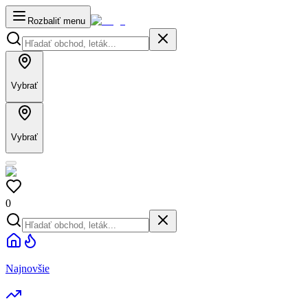
Rozbaliť menu
Vybrať
Vybrať
0
Najnovšie