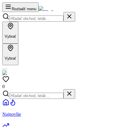
Rozbaliť menu
Vybrať
Vybrať
0
Najnovšie