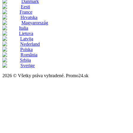
Danmark
Eesti
France
Hrvatska
Magyarország
Italia
Lietuva
Latvija
Nederland
Polska
România
Srbija
Sverige
2026 © Všetky práva vyhradené. Promo24.sk