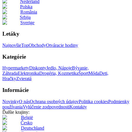
Nederland
Polska
România
Srbija
Sverige
Letáky
Najnovšie
Top
Obchody
Otváracie hodiny
Kategórie
Hypermarkety
Diskonty
Jedlo, Nápoje
Bývanie,
Záhrada
Elektronika
Drogéria, Kozmetika
Šport
Móda
Deti,
Hračky
Zvieratá
Informácie
Novinky
O nás
Ochrana osobných údajov
Politika cookies
Podmienky
používania
Vylúčenie zodpovednosti
Kontakty
Ďalšie krajiny:
België
Česko
Deutschland