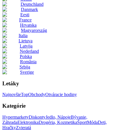
Deutschland
Danmark
Eesti
France
Hrvatska
Magyarország
Italia
Lietuva
Latvija
Nederland
Polska
România
Srbija
Sverige
Letáky
Najnovšie
Top
Obchody
Otváracie hodiny
Kategórie
Hypermarkety
Diskonty
Jedlo, Nápoje
Bývanie,
Záhrada
Elektronika
Drogéria, Kozmetika
Šport
Móda
Deti,
Hračky
Zvieratá