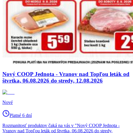
Nový COOP Jednota - Vranov nad Topľou leták od
štvrtka, 06.08.2026 do stredy, 12.08.2026
Nové
Platné 6 dní
Rozmanitosť produktov čaká na vás v "Nový COOP Jednota -
Vranov nad Topľou leták od štvrtka, 06.08.2026 do stredy,