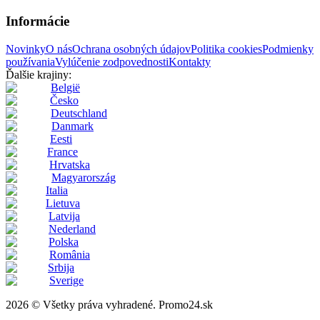
Informácie
Novinky
O nás
Ochrana osobných údajov
Politika cookies
Podmienky
používania
Vylúčenie zodpovednosti
Kontakty
Ďalšie krajiny:
België
Česko
Deutschland
Danmark
Eesti
France
Hrvatska
Magyarország
Italia
Lietuva
Latvija
Nederland
Polska
România
Srbija
Sverige
2026 © Všetky práva vyhradené. Promo24.sk