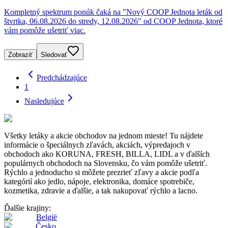
Kompletný spektrum ponúk čaká na "Nový COOP Jednota leták od
štvrtka, 06.08.2026 do stredy, 12.08.2026" od COOP Jednota, ktoré
vám pomôže ušetriť viac.
Zobraziť
Sledovať
Predchádzajúce
1
Nasledujúce
Všetky letáky a akcie obchodov na jednom mieste! Tu nájdete
informácie o špeciálnych zľavách, akciách, výpredajoch v
obchodoch ako KORUNA, FRESH, BILLA, LIDL a v ďalších
populárnych obchodoch na Slovensku, čo vám pomôže ušetriť.
Rýchlo a jednoducho si môžete prezrieť zľavy a akcie podľa
kategórií ako jedlo, nápoje, elektronika, domáce spotrebiče,
kozmetika, zdravie a ďalšie, a tak nakupovať rýchlo a lacno.
Ďalšie krajiny:
België
Česko