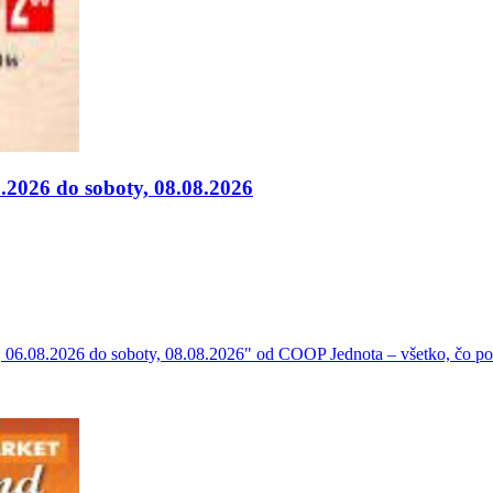
.2026 do soboty, 08.08.2026
 06.08.2026 do soboty, 08.08.2026" od COOP Jednota – všetko, čo pot