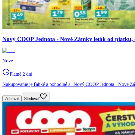
Nový COOP Jednota - Nové Zámky leták od piatku, 0
Nové
Platné 2 dni
Nakupovanie je ľahké a pohodlné s "Nový COOP Jednota - Nové Zámk
Zobraziť
Sledovať