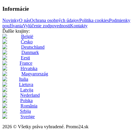
Informácie
Novinky
O nás
Ochrana osobných údajov
Politika cookies
Podmienky
používania
Vylúčenie zodpovednosti
Kontakty
Ďalšie krajiny:
België
Česko
Deutschland
Danmark
Eesti
France
Hrvatska
Magyarország
Italia
Lietuva
Latvija
Nederland
Polska
România
Srbija
Sverige
2026 © Všetky práva vyhradené. Promo24.sk