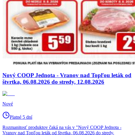
Nový COOP Jednota - Vranov nad Topľou leták od
štvrtka, 06.08.2026 do stredy, 12.08.2026
Nové
Platné 5 dní
Rozmanitosť produktov čaká na vás v "Nový COOP Jednota -
Vranov nad Topľou leták od štvrtka, 06.08.2026 do stredy,