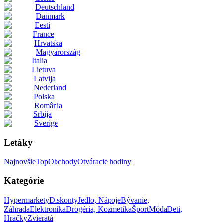
Deutschland
Danmark
Eesti
France
Hrvatska
Magyarország
Italia
Lietuva
Latvija
Nederland
Polska
România
Srbija
Sverige
Letáky
Najnovšie
Top
Obchody
Otváracie hodiny
Kategórie
Hypermarkety
Diskonty
Jedlo, Nápoje
Bývanie,
Záhrada
Elektronika
Drogéria, Kozmetika
Šport
Móda
Deti,
Hračky
Zvieratá