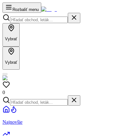
Rozbaliť menu
Vybrať
Vybrať
0
Najnovšie