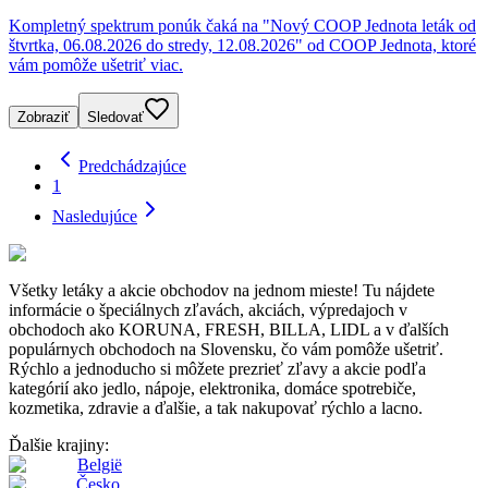
Kompletný spektrum ponúk čaká na "Nový COOP Jednota leták od
štvrtka, 06.08.2026 do stredy, 12.08.2026" od COOP Jednota, ktoré
vám pomôže ušetriť viac.
Zobraziť
Sledovať
Predchádzajúce
1
Nasledujúce
Všetky letáky a akcie obchodov na jednom mieste! Tu nájdete
informácie o špeciálnych zľavách, akciách, výpredajoch v
obchodoch ako KORUNA, FRESH, BILLA, LIDL a v ďalších
populárnych obchodoch na Slovensku, čo vám pomôže ušetriť.
Rýchlo a jednoducho si môžete prezrieť zľavy a akcie podľa
kategórií ako jedlo, nápoje, elektronika, domáce spotrebiče,
kozmetika, zdravie a ďalšie, a tak nakupovať rýchlo a lacno.
Ďalšie krajiny:
België
Česko