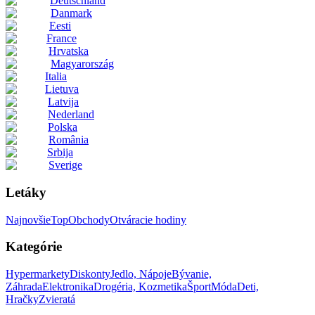
Deutschland
Danmark
Eesti
France
Hrvatska
Magyarország
Italia
Lietuva
Latvija
Nederland
Polska
România
Srbija
Sverige
Letáky
Najnovšie
Top
Obchody
Otváracie hodiny
Kategórie
Hypermarkety
Diskonty
Jedlo, Nápoje
Bývanie,
Záhrada
Elektronika
Drogéria, Kozmetika
Šport
Móda
Deti,
Hračky
Zvieratá