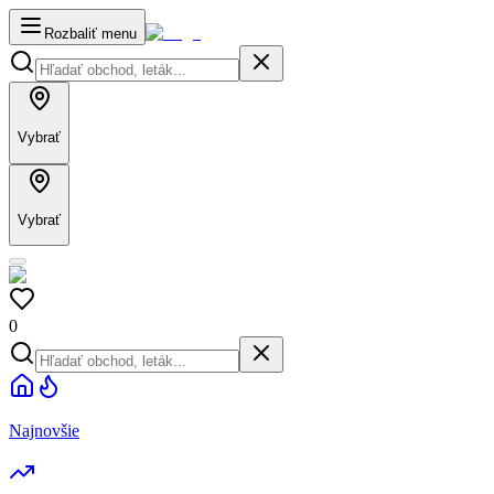
Rozbaliť menu
Vybrať
Vybrať
0
Najnovšie