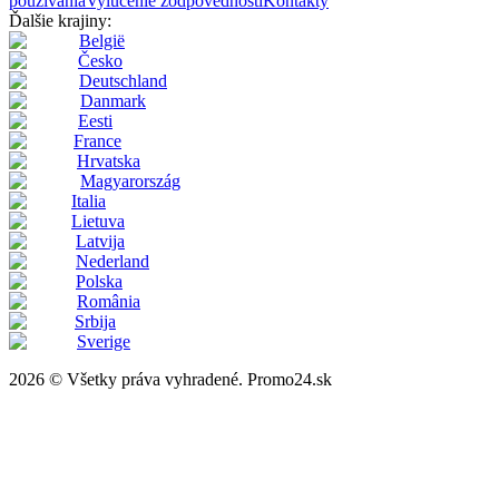
používania
Vylúčenie zodpovednosti
Kontakty
Ďalšie krajiny:
België
Česko
Deutschland
Danmark
Eesti
France
Hrvatska
Magyarország
Italia
Lietuva
Latvija
Nederland
Polska
România
Srbija
Sverige
2026 © Všetky práva vyhradené. Promo24.sk