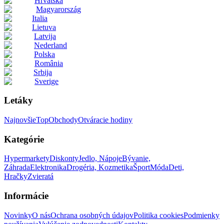
Hrvatska
Magyarország
Italia
Lietuva
Latvija
Nederland
Polska
România
Srbija
Sverige
Letáky
Najnovšie
Top
Obchody
Otváracie hodiny
Kategórie
Hypermarkety
Diskonty
Jedlo, Nápoje
Bývanie,
Záhrada
Elektronika
Drogéria, Kozmetika
Šport
Móda
Deti,
Hračky
Zvieratá
Informácie
Novinky
O nás
Ochrana osobných údajov
Politika cookies
Podmienky