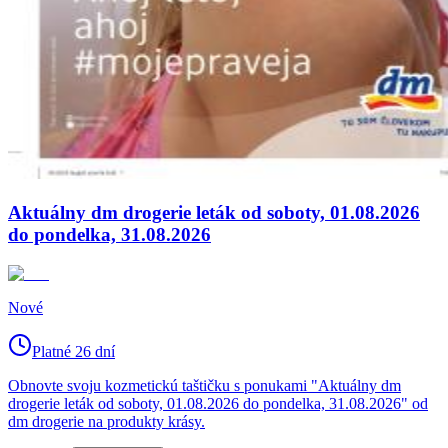
Aktuálny dm drogerie leták od soboty, 01.08.2026
do pondelka, 31.08.2026
Nové
Platné 26 dní
Obnovte svoju kozmetickú taštičku s ponukami "Aktuálny dm
drogerie leták od soboty, 01.08.2026 do pondelka, 31.08.2026" od
dm drogerie na produkty krásy.