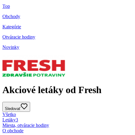
Top
Obchody
Kategórie
Otváracie hodiny
Novinky
Akciové letáky od Fresh
Sledovať
Všetko
Letáky
3
Miesta, otváracie hodiny
O obchode