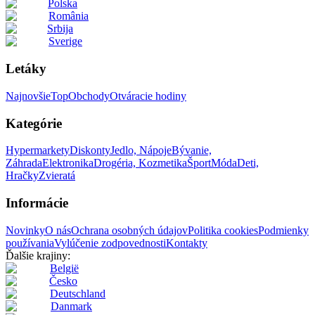
Polska
România
Srbija
Sverige
Letáky
Najnovšie
Top
Obchody
Otváracie hodiny
Kategórie
Hypermarkety
Diskonty
Jedlo, Nápoje
Bývanie,
Záhrada
Elektronika
Drogéria, Kozmetika
Šport
Móda
Deti,
Hračky
Zvieratá
Informácie
Novinky
O nás
Ochrana osobných údajov
Politika cookies
Podmienky
používania
Vylúčenie zodpovednosti
Kontakty
Ďalšie krajiny:
België
Česko
Deutschland
Danmark