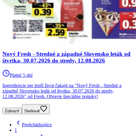
Nový Fresh - Stredné a západné Slovensko leták od
štvrtka, 30.07.2026 do stredy, 12.08.2026
Platné 5 dní
Ingrediencie pre lepší život čakajú na "Nový Fresh - Stredné a
západné Slovensko leták od štvrtka, 30.07.2026 do stredy,
12.08.2026" od Fresh. Objavte špeciálne ponuky!
Zobraziť
Sledovať
Predchádzajúce
1