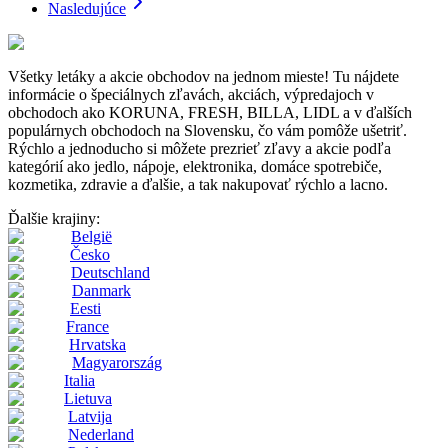
Nasledujúce
Všetky letáky a akcie obchodov na jednom mieste! Tu nájdete
informácie o špeciálnych zľavách, akciách, výpredajoch v
obchodoch ako KORUNA, FRESH, BILLA, LIDL a v ďalších
populárnych obchodoch na Slovensku, čo vám pomôže ušetriť.
Rýchlo a jednoducho si môžete prezrieť zľavy a akcie podľa
kategórií ako jedlo, nápoje, elektronika, domáce spotrebiče,
kozmetika, zdravie a ďalšie, a tak nakupovať rýchlo a lacno.
Ďalšie krajiny:
België
Česko
Deutschland
Danmark
Eesti
France
Hrvatska
Magyarország
Italia
Lietuva
Latvija
Nederland