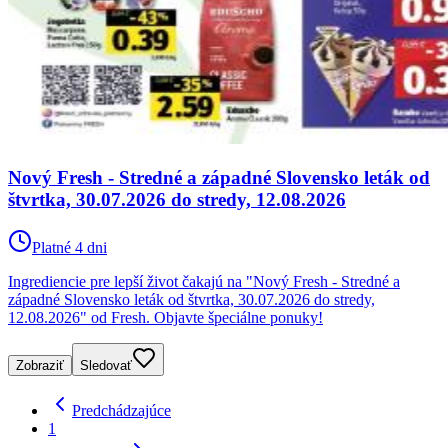
Nový Fresh - Stredné a západné Slovensko leták od
štvrtka, 30.07.2026 do stredy, 12.08.2026
Platné 4 dni
Ingrediencie pre lepší život čakajú na "Nový Fresh - Stredné a
západné Slovensko leták od štvrtka, 30.07.2026 do stredy,
12.08.2026" od Fresh. Objavte špeciálne ponuky!
Zobraziť
Sledovať
Predchádzajúce
1