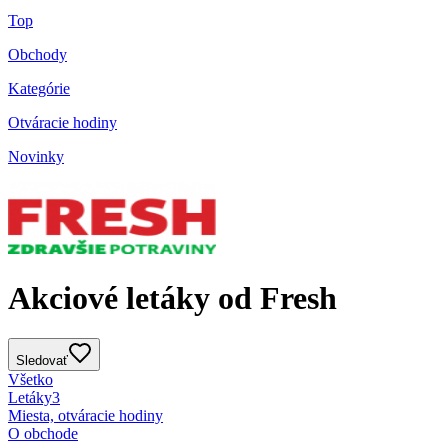
Top
Obchody
Kategórie
Otváracie hodiny
Novinky
Akciové letáky od Fresh
Sledovať
Všetko
Letáky
3
Miesta, otváracie hodiny
O obchode