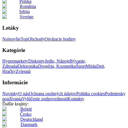
Polska
România
Srbija
Sverige
Letáky
Najnovšie
Top
Obchody
Otváracie hodiny
Kategórie
Hypermarkety
Diskonty
Jedlo, Nápoje
Bývanie,
Záhrada
Elektronika
Drogéria, Kozmetika
Šport
Móda
Deti,
Hračky
Zvieratá
Informácie
Novinky
O nás
Ochrana osobných údajov
Politika cookies
Podmienky
používania
Vylúčenie zodpovednosti
Kontakty
Ďalšie krajiny:
België
Česko
Deutschland
Danmark