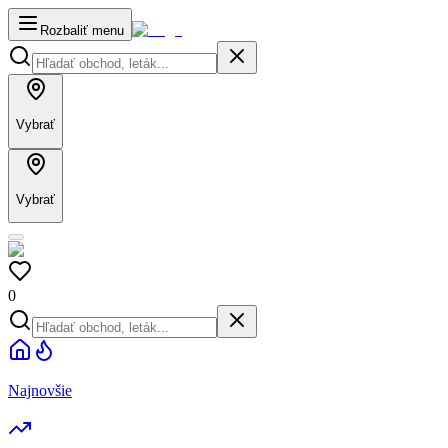
Rozbaliť menu
Vybrať
Vybrať
0
Najnovšie