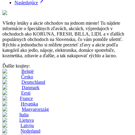
Nasledujúce
Všetky letáky a akcie obchodov na jednom mieste! Tu nájdete
informácie o špeciálnych zľavách, akciách, výpredajoch v
obchodoch ako KORUNA, FRESH, BILLA, LIDL a v ďalších
populárnych obchodoch na Slovensku, čo vám pomôže ušetriť.
Rýchlo a jednoducho si môžete prezrieť zľavy a akcie podľa
kategórií ako jedlo, nápoje, elektronika, domáce spotrebiče,
kozmetika, zdravie a ďalšie, a tak nakupovať rýchlo a lacno.
Ďalšie krajiny:
België
Česko
Deutschland
Danmark
Eesti
France
Hrvatska
Magyarország
Italia
Lietuva
Latvija
Nederland