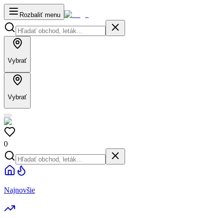
Rozbaliť menu
Vybrať
Vybrať
0
Najnovšie