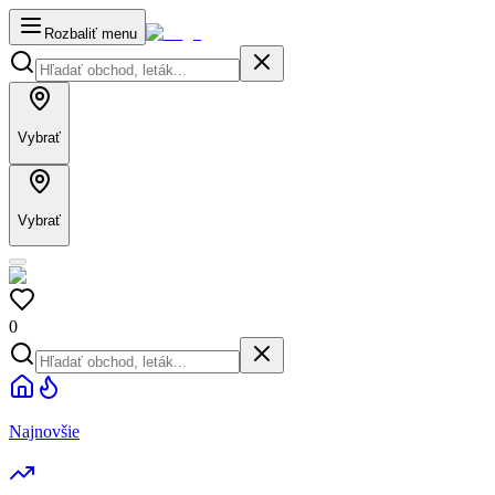
Rozbaliť menu
Vybrať
Vybrať
0
Najnovšie