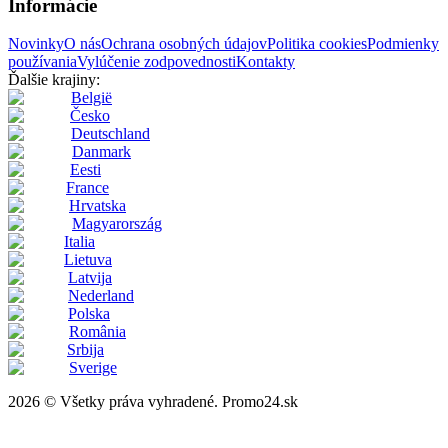
Informácie
Novinky
O nás
Ochrana osobných údajov
Politika cookies
Podmienky
používania
Vylúčenie zodpovednosti
Kontakty
Ďalšie krajiny:
België
Česko
Deutschland
Danmark
Eesti
France
Hrvatska
Magyarország
Italia
Lietuva
Latvija
Nederland
Polska
România
Srbija
Sverige
2026 © Všetky práva vyhradené. Promo24.sk