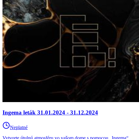
Ingema leták 31.01.2024 - 31.12.2024
Neplatné
Vytvorte útulnú atmosféru vo vašom dome s pomocou „Ingema“