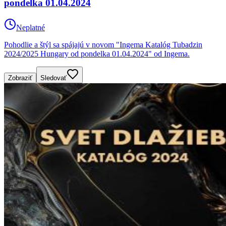
pondelka 01.04.2024
Neplatné
Pohodlie a štýl sa spájajú v novom "Ingema Katalóg Tubadzin
2024/2025 Hungary od pondelka 01.04.2024" od Ingema.
Zobraziť
Sledovať