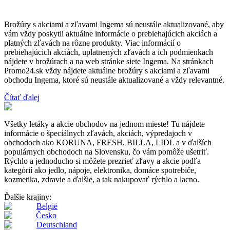
Brožúry s akciami a zľavami Ingema sú neustále aktualizované, aby
vám vždy poskytli aktuálne informácie o prebiehajúcich akciách a
platných zľavách na rôzne produkty. Viac informácií o
prebiehajúcich akciách, uplatnených zľavách a ich podmienkach
nájdete v brožúrach a na web stránke siete Ingema. Na stránkach
Promo24.sk vždy nájdete aktuálne brožúry s akciami a zľavami
obchodu Ingema, ktoré sú neustále aktualizované a vždy relevantné.
Čítať ďalej
Všetky letáky a akcie obchodov na jednom mieste! Tu nájdete
informácie o špeciálnych zľavách, akciách, výpredajoch v
obchodoch ako KORUNA, FRESH, BILLA, LIDL a v ďalších
populárnych obchodoch na Slovensku, čo vám pomôže ušetriť.
Rýchlo a jednoducho si môžete prezrieť zľavy a akcie podľa
kategórií ako jedlo, nápoje, elektronika, domáce spotrebiče,
kozmetika, zdravie a ďalšie, a tak nakupovať rýchlo a lacno.
Ďalšie krajiny:
België
Česko
Deutschland