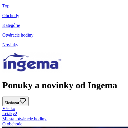
Top
Obchody
Kategórie
Otváracie hodiny
Novinky
Ponuky a novinky od Ingema
Sledovať
Všetko
Letáky
2
Miesta, otváracie hodiny
O obchode