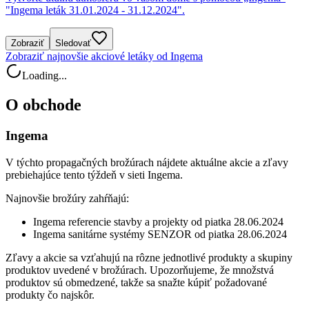
"Ingema leták 31.01.2024 - 31.12.2024".
Zobraziť
Sledovať
Zobraziť najnovšie akciové letáky od Ingema
Loading...
O obchode
Ingema
V týchto propagačných brožúrach nájdete aktuálne akcie a zľavy
prebiehajúce tento týždeň v sieti Ingema.
Najnovšie brožúry zahŕňajú:
Ingema referencie stavby a projekty od piatka 28.06.2024
Ingema sanitárne systémy SENZOR od piatka 28.06.2024
Zľavy a akcie sa vzťahujú na rôzne jednotlivé produkty a skupiny
produktov uvedené v brožúrach. Upozorňujeme, že množstvá
produktov sú obmedzené, takže sa snažte kúpiť požadované
produkty čo najskôr.