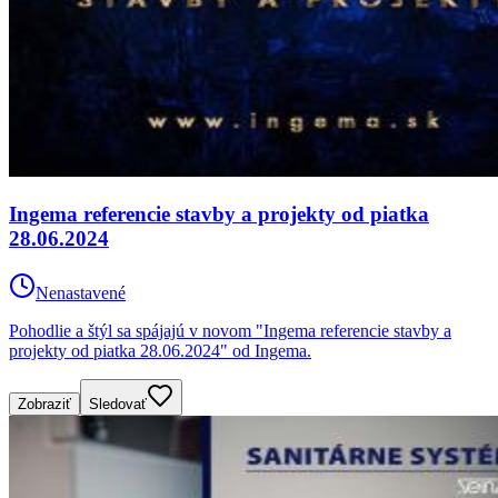
Ingema referencie stavby a projekty od piatka
28.06.2024
Nenastavené
Pohodlie a štýl sa spájajú v novom "Ingema referencie stavby a
projekty od piatka 28.06.2024" od Ingema.
Zobraziť
Sledovať