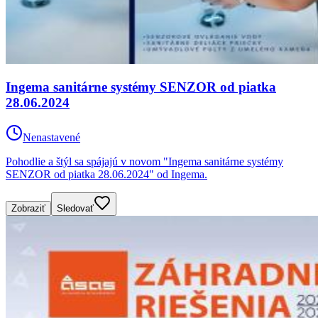
Ingema sanitárne systémy SENZOR od piatka
28.06.2024
Nenastavené
Pohodlie a štýl sa spájajú v novom "Ingema sanitárne systémy
SENZOR od piatka 28.06.2024" od Ingema.
Zobraziť
Sledovať