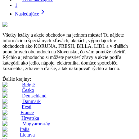
1
Nasledujúce
Všetky letáky a akcie obchodov na jednom mieste! Tu nájdete
informácie o špeciálnych zľavách, akciách, výpredajoch v
obchodoch ako KORUNA, FRESH, BILLA, LIDL a v ďalších
populárnych obchodoch na Slovensku, čo vám pomôže ušetriť.
Rýchlo a jednoducho si môžete prezrieť zľavy a akcie podľa
kategórií ako jedlo, nápoje, elektronika, domáce spotrebiče,
kozmetika, zdravie a ďalšie, a tak nakupovať rýchlo a lacno.
Ďalšie krajiny:
België
Česko
Deutschland
Danmark
Eesti
France
Hrvatska
Magyarország
Italia
Lietuva