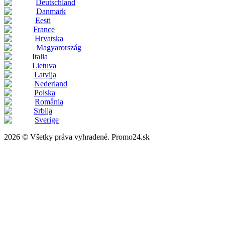
Deutschland
Danmark
Eesti
France
Hrvatska
Magyarország
Italia
Lietuva
Latvija
Nederland
Polska
România
Srbija
Sverige
2026 © Všetky práva vyhradené. Promo24.sk