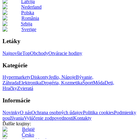
Latvija
Nederland
Polska
România
Srbija
Sverige
Letáky
Najnovšie
Top
Obchody
Otváracie hodiny
Kategórie
Hypermarkety
Diskonty
Jedlo, Nápoje
Bývanie,
Záhrada
Elektronika
Drogéria, Kozmetika
Šport
Móda
Deti,
Hračky
Zvieratá
Informácie
Novinky
O nás
Ochrana osobných údajov
Politika cookies
Podmienky
používania
Vylúčenie zodpovednosti
Kontakty
Ďalšie krajiny:
België
Česko