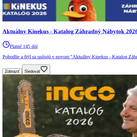
Aktuálny Kinekus - Katalog Záhradný Nábytok 2026 l
Platné 145 dní
Pohodlie a štýl sa spájajú v novom "Aktuálny Kinekus - Katalog Záh
Zobraziť
Sledovať