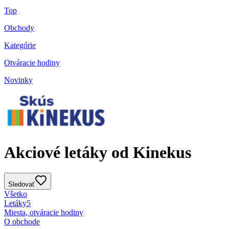
Top
Obchody
Kategórie
Otváracie hodiny
Novinky
Akciové letáky od Kinekus
Sledovať
Všetko
Letáky
5
Miesta, otváracie hodiny
O obchode