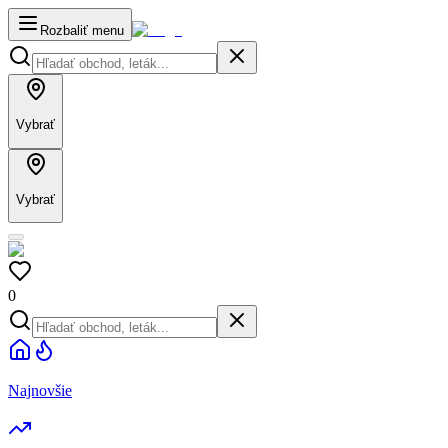
Rozbaliť menu
Vybrať
Vybrať
0
Najnovšie