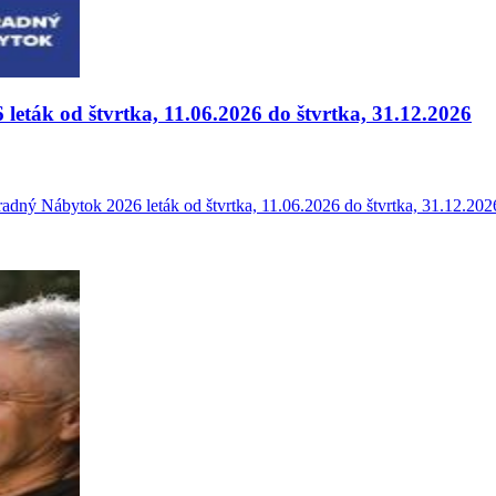
eták od štvrtka, 11.06.2026 do štvrtka, 31.12.2026
radný Nábytok 2026 leták od štvrtka, 11.06.2026 do štvrtka, 31.12.20