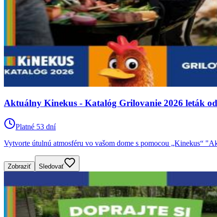
Aktuálny Kinekus - Katalóg Grilovanie 2026 leták od 
Platné 53 dní
Vytvorte útulnú atmosféru vo vašom dome s pomocou „Kinekus“ "Aktu
Zobraziť
Sledovať