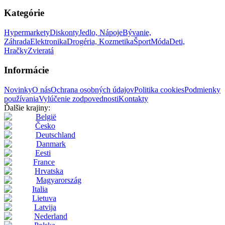
Kategórie
Hypermarkety
Diskonty
Jedlo, Nápoje
Bývanie,
Záhrada
Elektronika
Drogéria, Kozmetika
Šport
Móda
Deti,
Hračky
Zvieratá
Informácie
Novinky
O nás
Ochrana osobných údajov
Politika cookies
Podmienky
používania
Vylúčenie zodpovednosti
Kontakty
Ďalšie krajiny:
België
Česko
Deutschland
Danmark
Eesti
France
Hrvatska
Magyarország
Italia
Lietuva
Latvija
Nederland