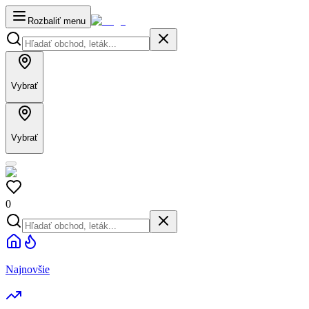
Rozbaliť menu
Vybrať
Vybrať
0
Najnovšie