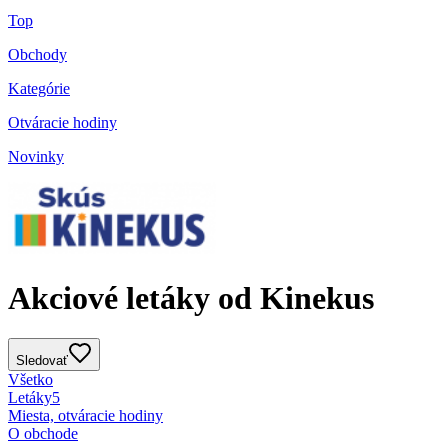
Top
Obchody
Kategórie
Otváracie hodiny
Novinky
Akciové letáky od Kinekus
Sledovať
Všetko
Letáky
5
Miesta, otváracie hodiny
O obchode