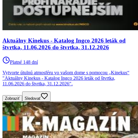
Aktuálny Kinekus - Katalog Ingco 2026 leták od
štvrtka, 11.06.2026 do štvrtka, 31.12.2026
Platné 148 dní
Vytvorte útulnú atmosféru vo vašom dome s pomocou „Kinekus“
"Aktuálny Kinekus - Katalog Ingco 2026 leták od štvrtka,
11.06.2026 do štvrtka, 31.12.2026".
Zobraziť
Sledovať