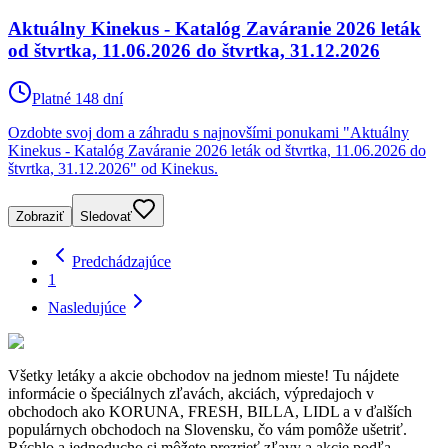
Aktuálny Kinekus - Katalóg Zaváranie 2026 leták
od štvrtka, 11.06.2026 do štvrtka, 31.12.2026
Platné 148 dní
Ozdobte svoj dom a záhradu s najnovšími ponukami "Aktuálny
Kinekus - Katalóg Zaváranie 2026 leták od štvrtka, 11.06.2026 do
štvrtka, 31.12.2026" od Kinekus.
Zobraziť
Sledovať
Predchádzajúce
1
Nasledujúce
Všetky letáky a akcie obchodov na jednom mieste! Tu nájdete
informácie o špeciálnych zľavách, akciách, výpredajoch v
obchodoch ako KORUNA, FRESH, BILLA, LIDL a v ďalších
populárnych obchodoch na Slovensku, čo vám pomôže ušetriť.
Rýchlo a jednoducho si môžete prezrieť zľavy a akcie podľa