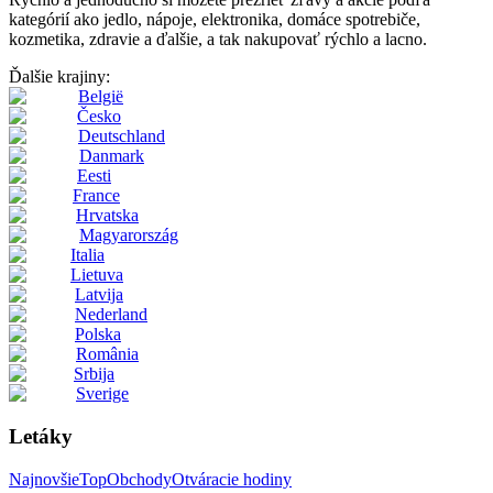
kategórií ako jedlo, nápoje, elektronika, domáce spotrebiče,
kozmetika, zdravie a ďalšie, a tak nakupovať rýchlo a lacno.
Ďalšie krajiny:
België
Česko
Deutschland
Danmark
Eesti
France
Hrvatska
Magyarország
Italia
Lietuva
Latvija
Nederland
Polska
România
Srbija
Sverige
Letáky
Najnovšie
Top
Obchody
Otváracie hodiny