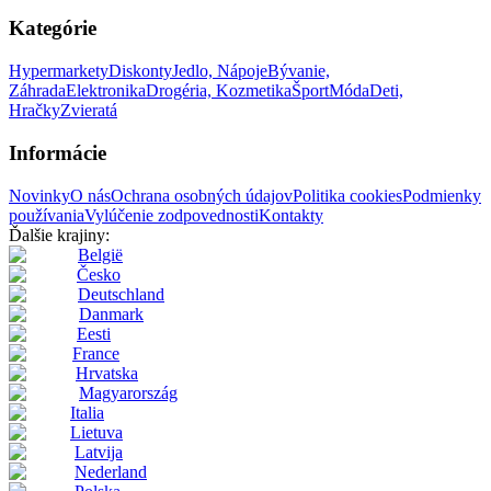
Kategórie
Hypermarkety
Diskonty
Jedlo, Nápoje
Bývanie,
Záhrada
Elektronika
Drogéria, Kozmetika
Šport
Móda
Deti,
Hračky
Zvieratá
Informácie
Novinky
O nás
Ochrana osobných údajov
Politika cookies
Podmienky
používania
Vylúčenie zodpovednosti
Kontakty
Ďalšie krajiny:
België
Česko
Deutschland
Danmark
Eesti
France
Hrvatska
Magyarország
Italia
Lietuva
Latvija
Nederland