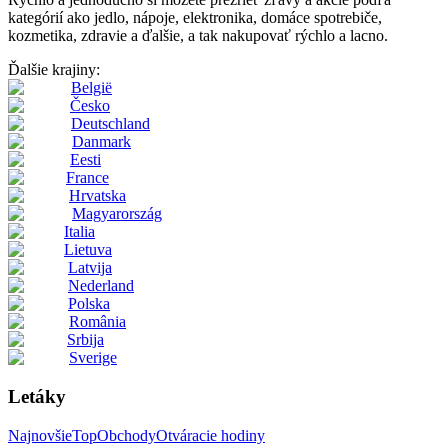
kategórií ako jedlo, nápoje, elektronika, domáce spotrebiče,
kozmetika, zdravie a ďalšie, a tak nakupovať rýchlo a lacno.
Ďalšie krajiny:
België
Česko
Deutschland
Danmark
Eesti
France
Hrvatska
Magyarország
Italia
Lietuva
Latvija
Nederland
Polska
România
Srbija
Sverige
Letáky
Najnovšie
Top
Obchody
Otváracie hodiny