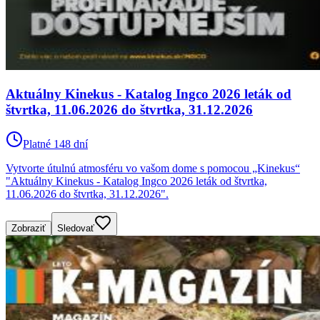
Aktuálny Kinekus - Katalog Ingco 2026 leták od
štvrtka, 11.06.2026 do štvrtka, 31.12.2026
Platné 148 dní
Vytvorte útulnú atmosféru vo vašom dome s pomocou „Kinekus“
"Aktuálny Kinekus - Katalog Ingco 2026 leták od štvrtka,
11.06.2026 do štvrtka, 31.12.2026".
Zobraziť
Sledovať