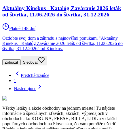
Aktuálny Kinekus - Katalóg Zaváranie 2026 leták
od štvrtka, 11.06.2026 do štvrtka, 31.12.2026
Platné 148 dní
Ozdobte svoj dom a záhradu s najnovšími ponukami "Aktuálny
Kinekus - Katalóg Zaváranie 2026 leták od štvrtka, 11.06.2026 do
štvrtka, 31.12.2026" od Kinekus.
Zobraziť
Sledovať
Predchádzajúce
1
Nasledujúce
Všetky letáky a akcie obchodov na jednom mieste! Tu nájdete
informácie o špeciálnych zľavách, akciách, výpredajoch v
obchodoch ako KORUNA, FRESH, BILLA, LIDL a v ďalších
populárnych obchodoch na Slovensku, čo vám pomôže ušetriť.
Rýchlo a jednoducho si môžete prezrieť zľavy a akcie podľa