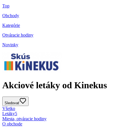
Top
Obchody
Kategórie
Otváracie hodiny
Novinky
Akciové letáky od Kinekus
Sledovať
Všetko
Letáky
5
Miesta, otváracie hodiny
O obchode