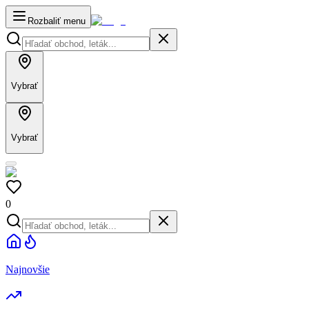
Rozbaliť menu
Vybrať
Vybrať
0
Najnovšie