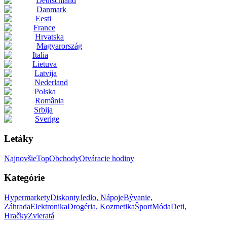
Deutschland
Danmark
Eesti
France
Hrvatska
Magyarország
Italia
Lietuva
Latvija
Nederland
Polska
România
Srbija
Sverige
Letáky
Najnovšie
Top
Obchody
Otváracie hodiny
Kategórie
Hypermarkety
Diskonty
Jedlo, Nápoje
Bývanie,
Záhrada
Elektronika
Drogéria, Kozmetika
Šport
Móda
Deti,
Hračky
Zvieratá