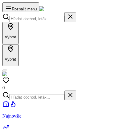
Rozbaliť menu
Vybrať
Vybrať
0
Najnovšie