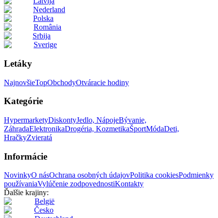
Latvija
Nederland
Polska
România
Srbija
Sverige
Letáky
Najnovšie
Top
Obchody
Otváracie hodiny
Kategórie
Hypermarkety
Diskonty
Jedlo, Nápoje
Bývanie,
Záhrada
Elektronika
Drogéria, Kozmetika
Šport
Móda
Deti,
Hračky
Zvieratá
Informácie
Novinky
O nás
Ochrana osobných údajov
Politika cookies
Podmienky
používania
Vylúčenie zodpovednosti
Kontakty
Ďalšie krajiny:
België
Česko