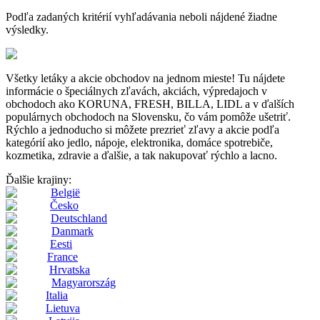
Podľa zadaných kritérií vyhľadávania neboli nájdené žiadne
výsledky.
Všetky letáky a akcie obchodov na jednom mieste! Tu nájdete
informácie o špeciálnych zľavách, akciách, výpredajoch v
obchodoch ako KORUNA, FRESH, BILLA, LIDL a v ďalších
populárnych obchodoch na Slovensku, čo vám pomôže ušetriť.
Rýchlo a jednoducho si môžete prezrieť zľavy a akcie podľa
kategórií ako jedlo, nápoje, elektronika, domáce spotrebiče,
kozmetika, zdravie a ďalšie, a tak nakupovať rýchlo a lacno.
Ďalšie krajiny:
België
Česko
Deutschland
Danmark
Eesti
France
Hrvatska
Magyarország
Italia
Lietuva