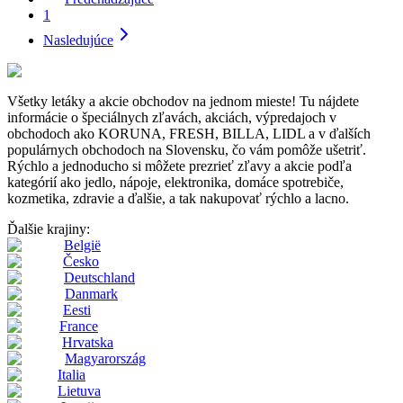
1
Nasledujúce
Všetky letáky a akcie obchodov na jednom mieste! Tu nájdete
informácie o špeciálnych zľavách, akciách, výpredajoch v
obchodoch ako KORUNA, FRESH, BILLA, LIDL a v ďalších
populárnych obchodoch na Slovensku, čo vám pomôže ušetriť.
Rýchlo a jednoducho si môžete prezrieť zľavy a akcie podľa
kategórií ako jedlo, nápoje, elektronika, domáce spotrebiče,
kozmetika, zdravie a ďalšie, a tak nakupovať rýchlo a lacno.
Ďalšie krajiny:
België
Česko
Deutschland
Danmark
Eesti
France
Hrvatska
Magyarország
Italia
Lietuva