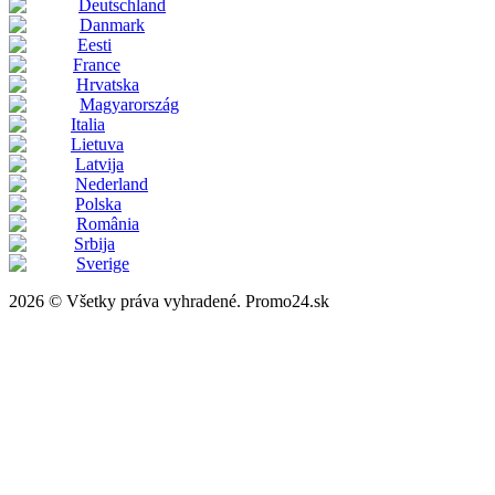
Deutschland
Danmark
Eesti
France
Hrvatska
Magyarország
Italia
Lietuva
Latvija
Nederland
Polska
România
Srbija
Sverige
2026 © Všetky práva vyhradené. Promo24.sk