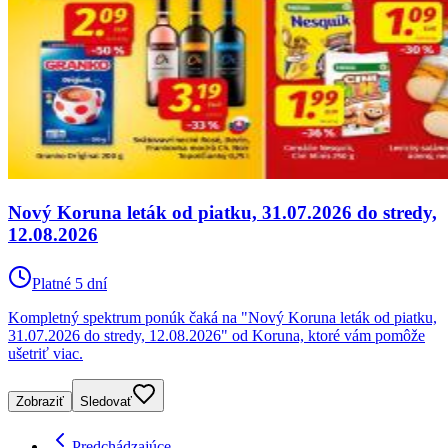
Nový Koruna leták od piatku, 31.07.2026 do stredy,
12.08.2026
Platné 5 dní
Kompletný spektrum ponúk čaká na "Nový Koruna leták od piatku,
31.07.2026 do stredy, 12.08.2026" od Koruna, ktoré vám pomôže
ušetriť viac.
Zobraziť
Sledovať
Predchádzajúce