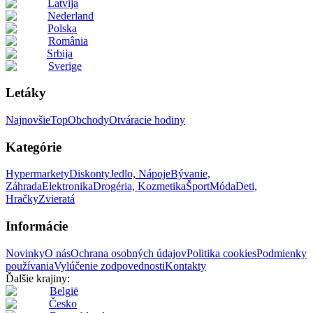
Latvija
Nederland
Polska
România
Srbija
Sverige
Letáky
Najnovšie
Top
Obchody
Otváracie hodiny
Kategórie
Hypermarkety
Diskonty
Jedlo, Nápoje
Bývanie,
Záhrada
Elektronika
Drogéria, Kozmetika
Šport
Móda
Deti,
Hračky
Zvieratá
Informácie
Novinky
O nás
Ochrana osobných údajov
Politika cookies
Podmienky
používania
Vylúčenie zodpovednosti
Kontakty
Ďalšie krajiny:
België
Česko