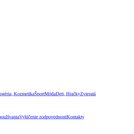
ogéria, Kozmetika
Šport
Móda
Deti, Hračky
Zvieratá
oužívania
Vylúčenie zodpovednosti
Kontakty