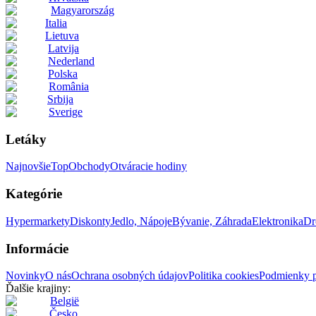
Magyarország
Italia
Lietuva
Latvija
Nederland
Polska
România
Srbija
Sverige
Letáky
Najnovšie
Top
Obchody
Otváracie hodiny
Kategórie
Hypermarkety
Diskonty
Jedlo, Nápoje
Bývanie, Záhrada
Elektronika
Dr
Informácie
Novinky
O nás
Ochrana osobných údajov
Politika cookies
Podmienky p
Ďalšie krajiny:
België
Česko