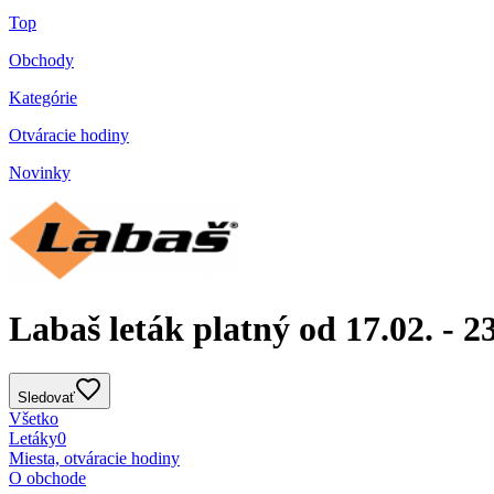
Top
Obchody
Kategórie
Otváracie hodiny
Novinky
Labaš leták platný od 17.02. - 23
Sledovať
Všetko
Letáky
0
Miesta, otváracie hodiny
O obchode