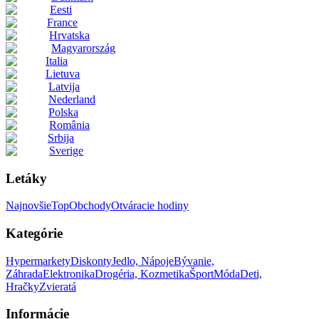
Eesti
France
Hrvatska
Magyarország
Italia
Lietuva
Latvija
Nederland
Polska
România
Srbija
Sverige
Letáky
Najnovšie
Top
Obchody
Otváracie hodiny
Kategórie
Hypermarkety
Diskonty
Jedlo, Nápoje
Bývanie,
Záhrada
Elektronika
Drogéria, Kozmetika
Šport
Móda
Deti,
Hračky
Zvieratá
Informácie