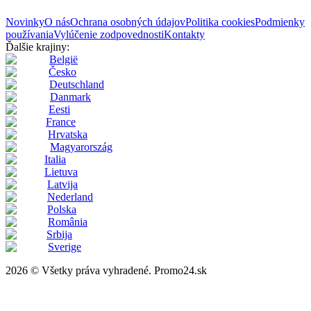
Novinky
O nás
Ochrana osobných údajov
Politika cookies
Podmienky
používania
Vylúčenie zodpovednosti
Kontakty
Ďalšie krajiny:
België
Česko
Deutschland
Danmark
Eesti
France
Hrvatska
Magyarország
Italia
Lietuva
Latvija
Nederland
Polska
România
Srbija
Sverige
2026 © Všetky práva vyhradené. Promo24.sk