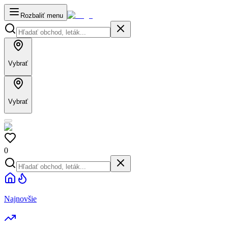
Rozbaliť menu
Vybrať
Vybrať
0
Najnovšie