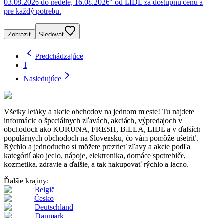
03.08.2026 do nedele, 16.08.2026" od LIDL za dostupnú cenu a
pre každý potrebu.
Zobraziť
Sledovať
Predchádzajúce
1
Nasledujúce
Všetky letáky a akcie obchodov na jednom mieste! Tu nájdete
informácie o špeciálnych zľavách, akciách, výpredajoch v
obchodoch ako KORUNA, FRESH, BILLA, LIDL a v ďalších
populárnych obchodoch na Slovensku, čo vám pomôže ušetriť.
Rýchlo a jednoducho si môžete prezrieť zľavy a akcie podľa
kategórií ako jedlo, nápoje, elektronika, domáce spotrebiče,
kozmetika, zdravie a ďalšie, a tak nakupovať rýchlo a lacno.
Ďalšie krajiny:
België
Česko
Deutschland
Danmark