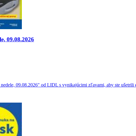
le, 09.08.2026
edele, 09.08.2026" od LIDL s vynikajúcimi zľavami, aby ste ušetrili e