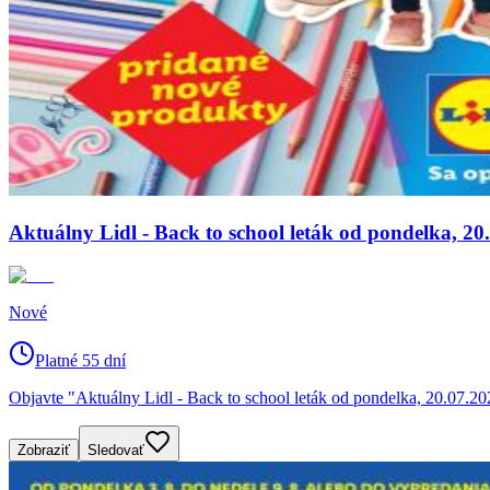
Aktuálny Lidl - Back to school leták od pondelka, 20
Nové
Platné 55 dní
Objavte "Aktuálny Lidl - Back to school leták od pondelka, 20.07.20
Zobraziť
Sledovať