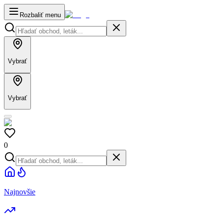
Rozbaliť menu
Vybrať
Vybrať
0
Najnovšie