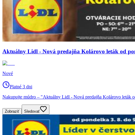
Aktuálny Lidl - Nová predajňa Kolárovo leták od pon
Nové
Platné 3 dni
Nakupujte múdro – "Aktuálny Lidl - Nová predajňa Kolárovo leták od 
Zobraziť
Sledovať