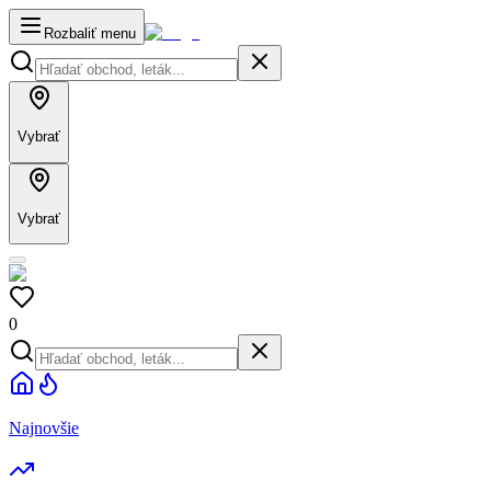
Rozbaliť menu
Vybrať
Vybrať
0
Najnovšie