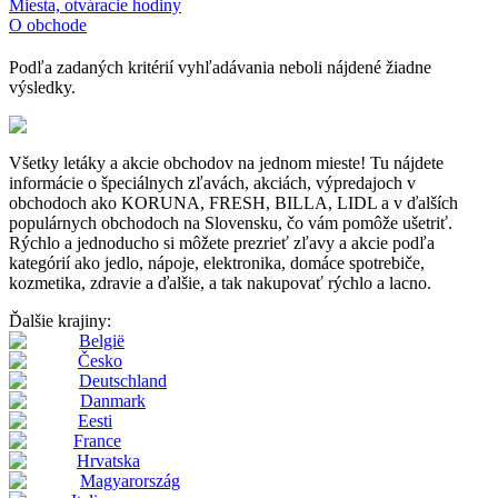
Miesta, otváracie hodiny
O obchode
Podľa zadaných kritérií vyhľadávania neboli nájdené žiadne
výsledky.
Všetky letáky a akcie obchodov na jednom mieste! Tu nájdete
informácie o špeciálnych zľavách, akciách, výpredajoch v
obchodoch ako KORUNA, FRESH, BILLA, LIDL a v ďalších
populárnych obchodoch na Slovensku, čo vám pomôže ušetriť.
Rýchlo a jednoducho si môžete prezrieť zľavy a akcie podľa
kategórií ako jedlo, nápoje, elektronika, domáce spotrebiče,
kozmetika, zdravie a ďalšie, a tak nakupovať rýchlo a lacno.
Ďalšie krajiny:
België
Česko
Deutschland
Danmark
Eesti
France
Hrvatska
Magyarország