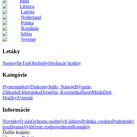
Italia
Lietuva
Latvija
Nederland
Polska
România
Srbija
Sverige
Letáky
Najnovšie
Top
Obchody
Otváracie hodiny
Kategórie
Hypermarkety
Diskonty
Jedlo, Nápoje
Bývanie,
Záhrada
Elektronika
Drogéria, Kozmetika
Šport
Móda
Deti,
Hračky
Zvieratá
Informácie
Novinky
O nás
Ochrana osobných údajov
Politika cookies
Podmienky
používania
Vylúčenie zodpovednosti
Kontakty
Ďalšie krajiny: