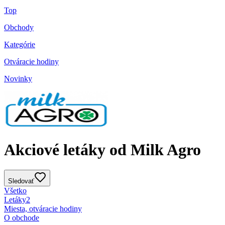
Top
Obchody
Kategórie
Otváracie hodiny
Novinky
Akciové letáky od Milk Agro
Sledovať
Všetko
Letáky
2
Miesta, otváracie hodiny
O obchode