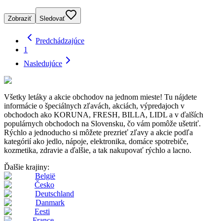
Zobraziť
Sledovať
Predchádzajúce
1
Nasledujúce
Všetky letáky a akcie obchodov na jednom mieste! Tu nájdete
informácie o špeciálnych zľavách, akciách, výpredajoch v
obchodoch ako KORUNA, FRESH, BILLA, LIDL a v ďalších
populárnych obchodoch na Slovensku, čo vám pomôže ušetriť.
Rýchlo a jednoducho si môžete prezrieť zľavy a akcie podľa
kategórií ako jedlo, nápoje, elektronika, domáce spotrebiče,
kozmetika, zdravie a ďalšie, a tak nakupovať rýchlo a lacno.
Ďalšie krajiny:
België
Česko
Deutschland
Danmark
Eesti
France