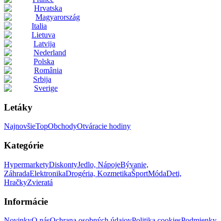
Hrvatska
Magyarország
Italia
Lietuva
Latvija
Nederland
Polska
România
Srbija
Sverige
Letáky
Najnovšie
Top
Obchody
Otváracie hodiny
Kategórie
Hypermarkety
Diskonty
Jedlo, Nápoje
Bývanie,
Záhrada
Elektronika
Drogéria, Kozmetika
Šport
Móda
Deti,
Hračky
Zvieratá
Informácie
Novinky
O nás
Ochrana osobných údajov
Politika cookies
Podmienky