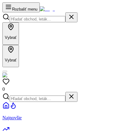
Rozbaliť menu
Vybrať
Vybrať
0
Najnovšie