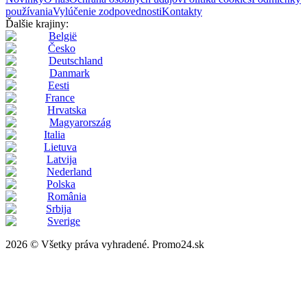
používania
Vylúčenie zodpovednosti
Kontakty
Ďalšie krajiny:
België
Česko
Deutschland
Danmark
Eesti
France
Hrvatska
Magyarország
Italia
Lietuva
Latvija
Nederland
Polska
România
Srbija
Sverige
2026 © Všetky práva vyhradené. Promo24.sk