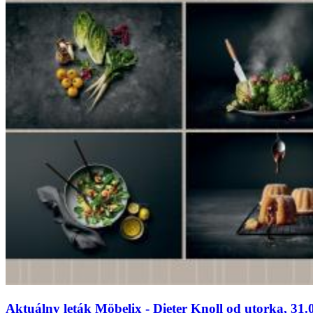
Aktuálny leták Möbelix - Dieter Knoll od utorka, 31.