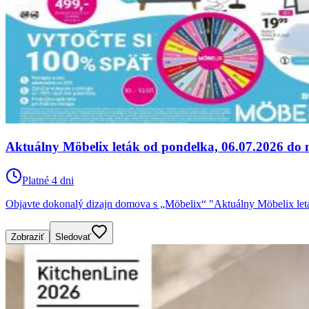
Aktuálny Möbelix leták od pondelka, 06.07.2026 do n
Platné 4 dni
Objavte dokonalý dizajn domova s „Möbelix“ "Aktuálny Möbelix letá
Zobraziť
Sledovať