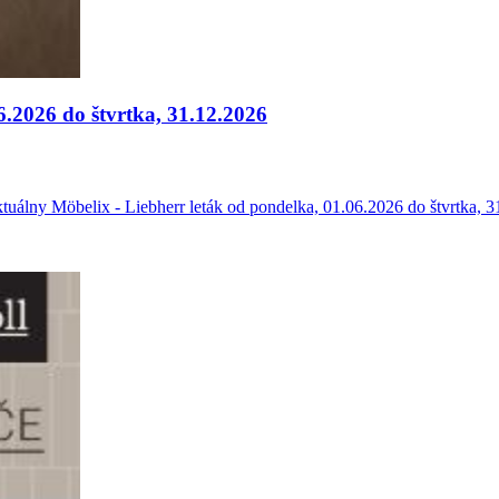
6.2026 do štvrtka, 31.12.2026
álny Möbelix - Liebherr leták od pondelka, 01.06.2026 do štvrtka, 3