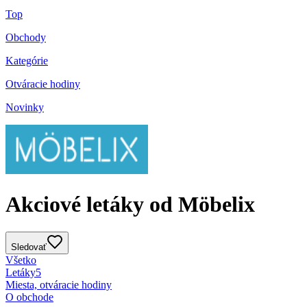
Top
Obchody
Kategórie
Otváracie hodiny
Novinky
Akciové letáky od Möbelix
Sledovať
Všetko
Letáky
5
Miesta, otváracie hodiny
O obchode