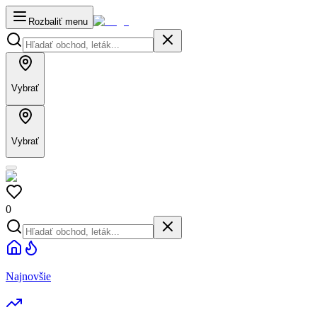
Rozbaliť menu
Vybrať
Vybrať
0
Najnovšie