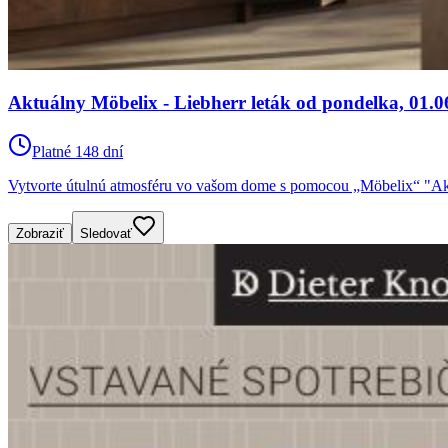
Aktuálny Möbelix - Liebherr leták od pondelka, 01.0
Platné 148 dní
Vytvorte útulnú atmosféru vo vašom dome s pomocou „Möbelix“ "Aktu
Zobraziť
Sledovať