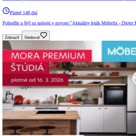
Platné 148 dní
Pohodlie a štýl sa spájajú v novom "Aktuálny leták Möbelix - Dieter
Zobraziť
Sledovať