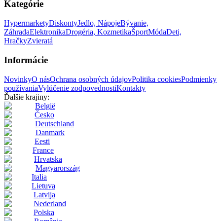
Kategórie
Hypermarkety
Diskonty
Jedlo, Nápoje
Bývanie,
Záhrada
Elektronika
Drogéria, Kozmetika
Šport
Móda
Deti,
Hračky
Zvieratá
Informácie
Novinky
O nás
Ochrana osobných údajov
Politika cookies
Podmienky
používania
Vylúčenie zodpovednosti
Kontakty
Ďalšie krajiny:
België
Česko
Deutschland
Danmark
Eesti
France
Hrvatska
Magyarország
Italia
Lietuva
Latvija
Nederland
Polska