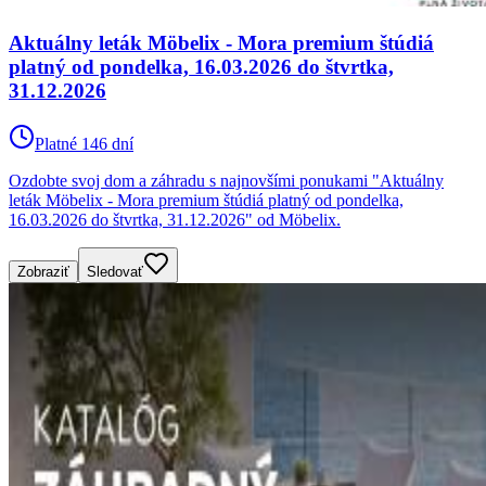
Aktuálny leták Möbelix - Mora premium štúdiá
platný od pondelka, 16.03.2026 do štvrtka,
31.12.2026
Platné 146 dní
Ozdobte svoj dom a záhradu s najnovšími ponukami "Aktuálny
leták Möbelix - Mora premium štúdiá platný od pondelka,
16.03.2026 do štvrtka, 31.12.2026" od Möbelix.
Zobraziť
Sledovať