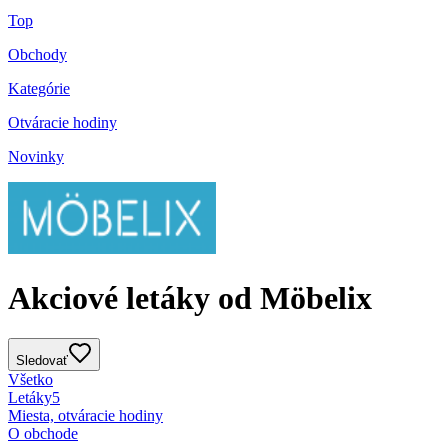
Top
Obchody
Kategórie
Otváracie hodiny
Novinky
Akciové letáky od Möbelix
Sledovať
Všetko
Letáky
5
Miesta, otváracie hodiny
O obchode