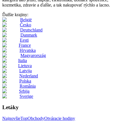
kozmetika, zdravie a ďalšie, a tak nakupovať rýchlo a lacno.
Ďalšie krajiny:
België
Česko
Deutschland
Danmark
Eesti
France
Hrvatska
Magyarország
Italia
Lietuva
Latvija
Nederland
Polska
România
Srbija
Sverige
Letáky
Najnovšie
Top
Obchody
Otváracie hodiny