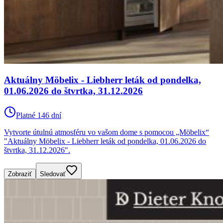
Aktuálny Möbelix - Liebherr leták od pondelka,
01.06.2026 do štvrtka, 31.12.2026
Platné 146 dní
Vytvorte útulnú atmosféru vo vašom dome s pomocou „Möbelix“
"Aktuálny Möbelix - Liebherr leták od pondelka, 01.06.2026 do
štvrtka, 31.12.2026".
Zobraziť
Sledovať