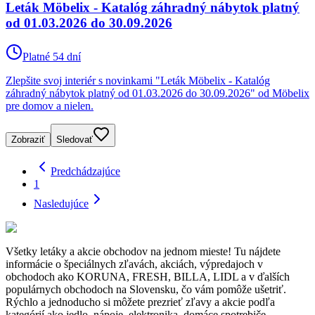
Leták Möbelix - Katalóg záhradný nábytok platný
od 01.03.2026 do 30.09.2026
Platné 54 dní
Zlepšite svoj interiér s novinkami "Leták Möbelix - Katalóg
záhradný nábytok platný od 01.03.2026 do 30.09.2026" od Möbelix
pre domov a nielen.
Zobraziť
Sledovať
Predchádzajúce
1
Nasledujúce
Všetky letáky a akcie obchodov na jednom mieste! Tu nájdete
informácie o špeciálnych zľavách, akciách, výpredajoch v
obchodoch ako KORUNA, FRESH, BILLA, LIDL a v ďalších
populárnych obchodoch na Slovensku, čo vám pomôže ušetriť.
Rýchlo a jednoducho si môžete prezrieť zľavy a akcie podľa
kategórií ako jedlo, nápoje, elektronika, domáce spotrebiče,