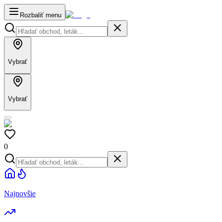
Rozbaliť menu
Vybrať
Vybrať
0
Najnovšie