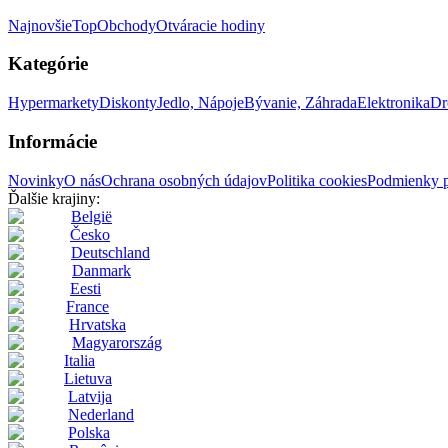
Najnovšie
Top
Obchody
Otváracie hodiny
Kategórie
Hypermarkety
Diskonty
Jedlo, Nápoje
Bývanie, Záhrada
Elektronika
Dr
Informácie
Novinky
O nás
Ochrana osobných údajov
Politika cookies
Podmienky p
Ďalšie krajiny:
België
Česko
Deutschland
Danmark
Eesti
France
Hrvatska
Magyarország
Italia
Lietuva
Latvija
Nederland
Polska