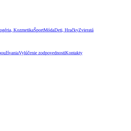
ogéria, Kozmetika
Šport
Móda
Deti, Hračky
Zvieratá
oužívania
Vylúčenie zodpovednosti
Kontakty