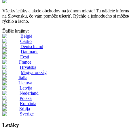
Všetky letáky a akcie obchodov na jednom mieste! Tu nájdete inf
na Slovensku, čo vám pomôže ušetriť. Rýchlo a jednoducho si môžete p
rýchlo a lacno.
Ďalšie krajiny:
België
Česko
Deutschland
Danmark
Eesti
France
Hrvatska
Magyarország
Italia
Lietuva
Latvija
Nederland
Polska
România
Srbija
Sverige
Letáky