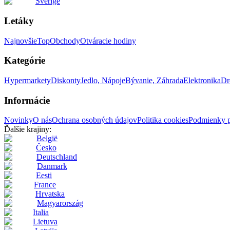
Sverige
Letáky
Najnovšie
Top
Obchody
Otváracie hodiny
Kategórie
Hypermarkety
Diskonty
Jedlo, Nápoje
Bývanie, Záhrada
Elektronika
Dr
Informácie
Novinky
O nás
Ochrana osobných údajov
Politika cookies
Podmienky p
Ďalšie krajiny:
België
Česko
Deutschland
Danmark
Eesti
France
Hrvatska
Magyarország
Italia
Lietuva