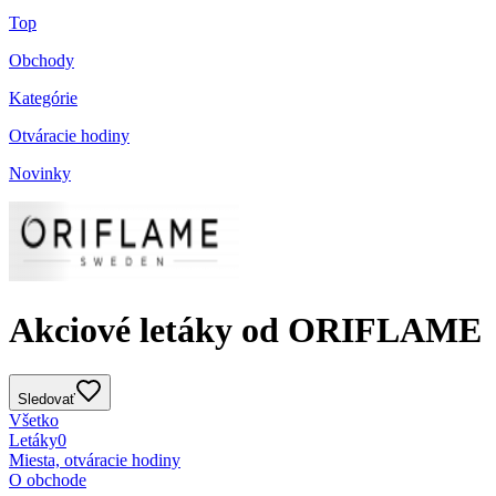
Top
Obchody
Kategórie
Otváracie hodiny
Novinky
Akciové letáky od ORIFLAME
Sledovať
Všetko
Letáky
0
Miesta, otváracie hodiny
O obchode