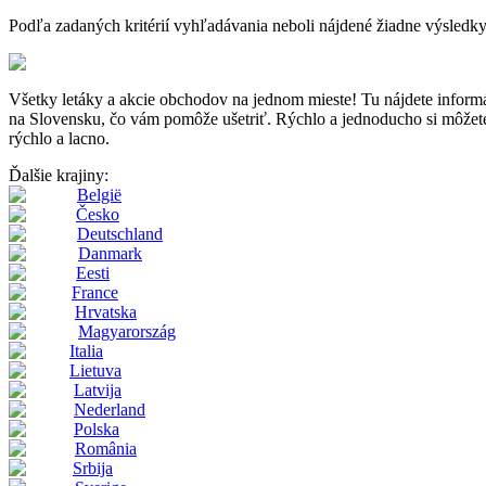
Podľa zadaných kritérií vyhľadávania neboli nájdené žiadne výsledky
Všetky letáky a akcie obchodov na jednom mieste! Tu nájdete inf
na Slovensku, čo vám pomôže ušetriť. Rýchlo a jednoducho si môžete p
rýchlo a lacno.
Ďalšie krajiny:
België
Česko
Deutschland
Danmark
Eesti
France
Hrvatska
Magyarország
Italia
Lietuva
Latvija
Nederland
Polska
România
Srbija