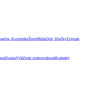
ogéria, Kozmetika
Šport
Móda
Deti, Hračky
Zvieratá
oužívania
Vylúčenie zodpovednosti
Kontakty