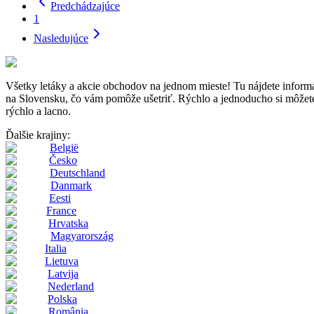
Predchádzajúce
1
Nasledujúce
Všetky letáky a akcie obchodov na jednom mieste! Tu nájdete inf
na Slovensku, čo vám pomôže ušetriť. Rýchlo a jednoducho si môžete p
rýchlo a lacno.
Ďalšie krajiny:
België
Česko
Deutschland
Danmark
Eesti
France
Hrvatska
Magyarország
Italia
Lietuva
Latvija
Nederland
Polska
România