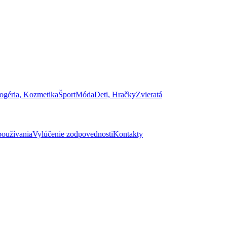
ogéria, Kozmetika
Šport
Móda
Deti, Hračky
Zvieratá
oužívania
Vylúčenie zodpovednosti
Kontakty