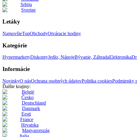
Srbija
Sverige
Letáky
Najnovšie
Top
Obchody
Otváracie hodiny
Kategórie
Hypermarkety
Diskonty
Jedlo, Nápoje
Bývanie, Záhrada
Elektronika
Dr
Informácie
Novinky
O nás
Ochrana osobných údajov
Politika cookies
Podmienky p
Ďalšie krajiny:
België
Česko
Deutschland
Danmark
Eesti
France
Hrvatska
Magyarország
Italia