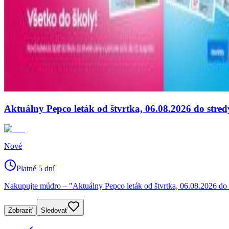
Aktuálny Pepco leták od štvrtka, 06.08.2026 do stred
Nové
Platné 5 dní
Nakupujte múdro – "Aktuálny Pepco leták od štvrtka, 06.08.2026 do s
Zobraziť
Sledovať