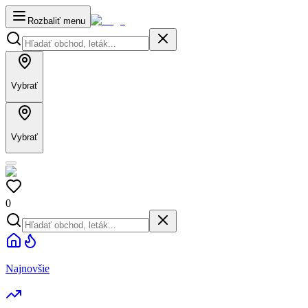
Rozbaliť menu
Vybrať
Vybrať
0
Najnovšie