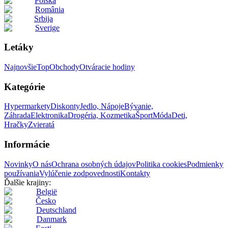
Polska
România
Srbija
Sverige
Letáky
Najnovšie
Top
Obchody
Otváracie hodiny
Kategórie
Hypermarkety
Diskonty
Jedlo, Nápoje
Bývanie,
Záhrada
Elektronika
Drogéria, Kozmetika
Šport
Móda
Deti,
Hračky
Zvieratá
Informácie
Novinky
O nás
Ochrana osobných údajov
Politika cookies
Podmienky
používania
Vylúčenie zodpovednosti
Kontakty
Ďalšie krajiny:
België
Česko
Deutschland
Danmark