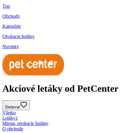
Top
Obchody
Kategórie
Otváracie hodiny
Novinky
Akciové letáky od PetCenter
Sledovať
Všetko
Letáky
1
Miesta, otváracie hodiny
O obchode