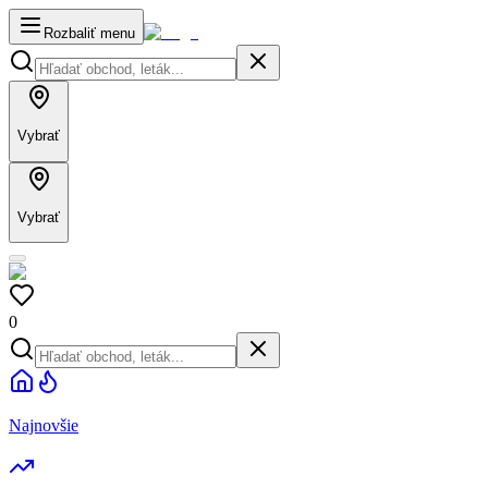
Rozbaliť menu
Vybrať
Vybrať
0
Najnovšie