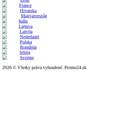
Eesti
France
Hrvatska
Magyarország
Italia
Lietuva
Latvija
Nederland
Polska
România
Srbija
Sverige
2026 © Všetky práva vyhradené. Promo24.sk