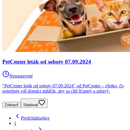
PetCenter leták od soboty 07.09.2024
Nenastavené
"PetCenter leták od soboty 07.09.2024" od PetCenter – všetko, čo
potrebuje váš domáci miláčik, aby sa cítil šťastný a zdravý.
Zobraziť
Sledovať
Predchádzajúce
1