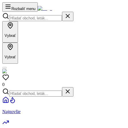
Rozbaliť menu
Vybrať
Vybrať
0
Najnovšie