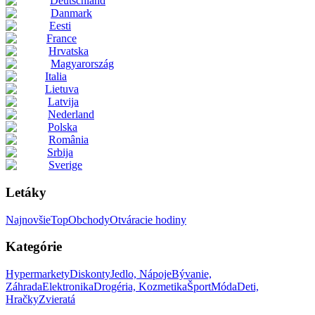
Deutschland
Danmark
Eesti
France
Hrvatska
Magyarország
Italia
Lietuva
Latvija
Nederland
Polska
România
Srbija
Sverige
Letáky
Najnovšie
Top
Obchody
Otváracie hodiny
Kategórie
Hypermarkety
Diskonty
Jedlo, Nápoje
Bývanie,
Záhrada
Elektronika
Drogéria, Kozmetika
Šport
Móda
Deti,
Hračky
Zvieratá