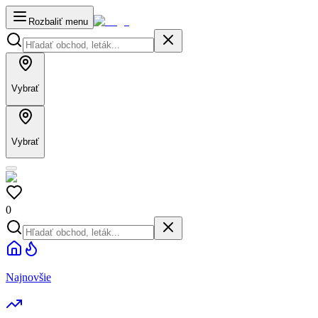
Rozbaliť menu
Vybrať
Vybrať
0
Najnovšie