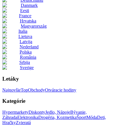
Deutschland
Danmark
Eesti
France
Hrvatska
Magyarország
Italia
Lietuva
Latvija
Nederland
Polska
România
Srbija
Sverige
Letáky
Najnovšie
Top
Obchody
Otváracie hodiny
Kategórie
Hypermarkety
Diskonty
Jedlo, Nápoje
Bývanie,
Záhrada
Elektronika
Drogéria, Kozmetika
Šport
Móda
Deti,
Hračky
Zvieratá