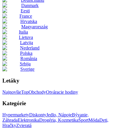
Deutschland
Danmark
Eesti
France
Hrvatska
Magyarország
Italia
Lietuva
Latvija
Nederland
Polska
România
Srbija
Sverige
Letáky
Najnovšie
Top
Obchody
Otváracie hodiny
Kategórie
Hypermarkety
Diskonty
Jedlo, Nápoje
Bývanie,
Záhrada
Elektronika
Drogéria, Kozmetika
Šport
Móda
Deti,
Hračky
Zvieratá