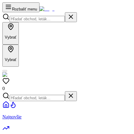
Rozbaliť menu
Vybrať
Vybrať
0
Najnovšie