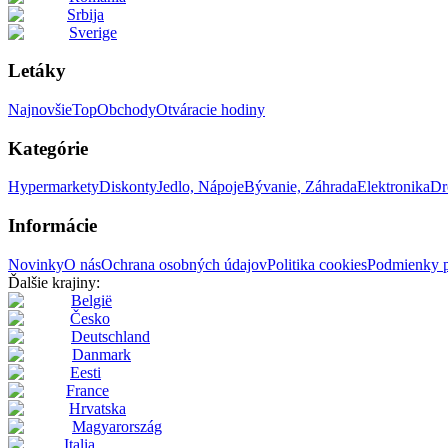
Srbija
Sverige
Letáky
Najnovšie
Top
Obchody
Otváracie hodiny
Kategórie
Hypermarkety
Diskonty
Jedlo, Nápoje
Bývanie, Záhrada
Elektronika
Dr
Informácie
Novinky
O nás
Ochrana osobných údajov
Politika cookies
Podmienky p
Ďalšie krajiny:
België
Česko
Deutschland
Danmark
Eesti
France
Hrvatska
Magyarország
Italia