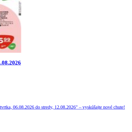
2.08.2026
tvrtka, 06.08.2026 do stredy, 12.08.2026" – vyskúšajte nové chute!