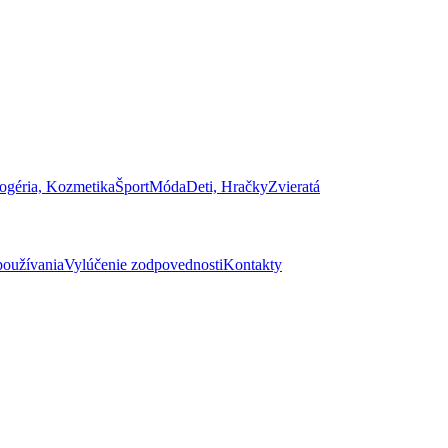
ogéria, Kozmetika
Šport
Móda
Deti, Hračky
Zvieratá
oužívania
Vylúčenie zodpovednosti
Kontakty