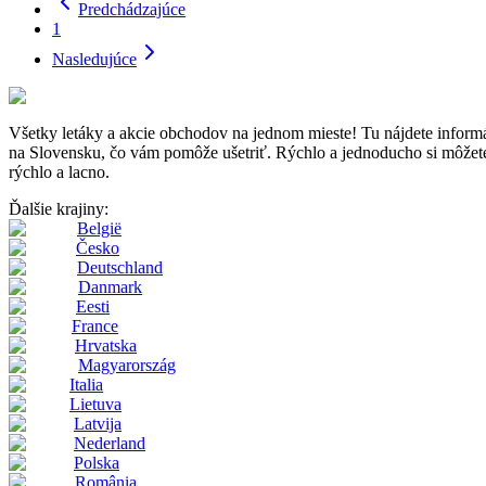
Predchádzajúce
1
Nasledujúce
Všetky letáky a akcie obchodov na jednom mieste! Tu nájdete inf
na Slovensku, čo vám pomôže ušetriť. Rýchlo a jednoducho si môžete p
rýchlo a lacno.
Ďalšie krajiny:
België
Česko
Deutschland
Danmark
Eesti
France
Hrvatska
Magyarország
Italia
Lietuva
Latvija
Nederland
Polska
România