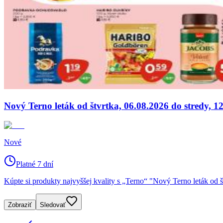
Nový Terno leták od štvrtka, 06.08.2026 do stredy, 1
Nové
Platné 7 dní
Kúpte si produkty najvyššej kvality s „Terno“ "Nový Terno leták od š
Zobraziť
Sledovať