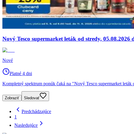
Nový Tesco supermarket leták od stredy, 05.08.2026 
Nové
Platné 4 dni
Kompletný spektrum ponúk čaká na "Nový Tesco supermarket leták od
Zobraziť
Sledovať
Predchádzajúce
1
Nasledujúce