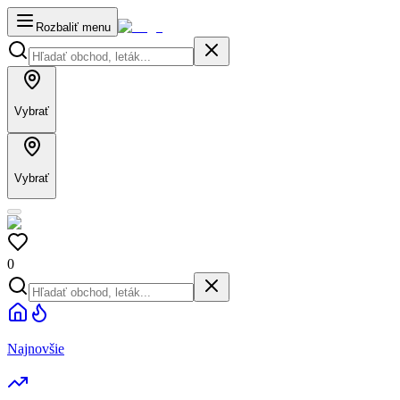
Rozbaliť menu
Vybrať
Vybrať
0
Najnovšie