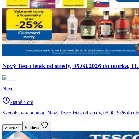
Nový Tesco leták od stredy, 05.08.2026 do utorka, 11
Nové
Platné 4 dni
Svet objavov ponúka "Nový Tesco leták od stredy, 05.08.2026 do utor
Zobraziť
Sledovať