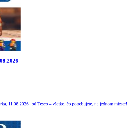
.08.2026
ka, 11.08.2026" od Tesco – všetko, čo potrebujete, na jednom mieste!