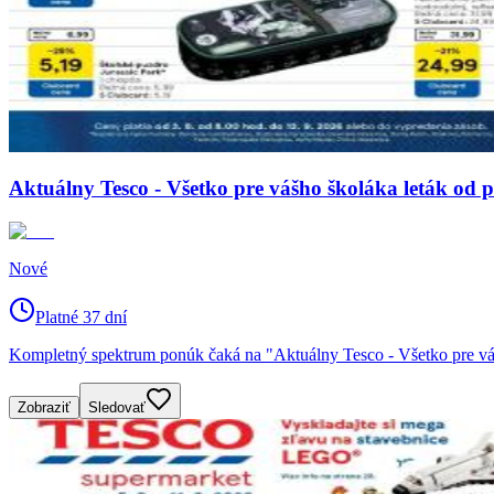
Aktuálny Tesco - Všetko pre vášho školáka leták od 
Nové
Platné 37 dní
Kompletný spektrum ponúk čaká na "Aktuálny Tesco - Všetko pre váš
Zobraziť
Sledovať