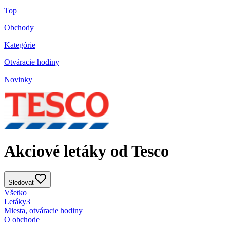
Top
Obchody
Kategórie
Otváracie hodiny
Novinky
Akciové letáky od Tesco
Sledovať
Všetko
Letáky
3
Miesta, otváracie hodiny
O obchode