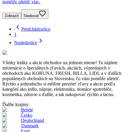
pomôže ušetriť viac.
Zobraziť
Sledovať
Predchádzajúce
1
Nasledujúce
Všetky letáky a akcie obchodov na jednom mieste! Tu nájdete
informácie o špeciálnych zľavách, akciách, výpredajoch v
obchodoch ako KORUNA, FRESH, BILLA, LIDL a v ďalších
populárnych obchodoch na Slovensku, čo vám pomôže ušetriť.
Rýchlo a jednoducho si môžete prezrieť zľavy a akcie podľa
kategórií ako jedlo, nápoje, elektronika, domáce spotrebiče,
kozmetika, zdravie a ďalšie, a tak nakupovať rýchlo a lacno.
Ďalšie krajiny:
België
Česko
Deutschland
Danmark
Eesti