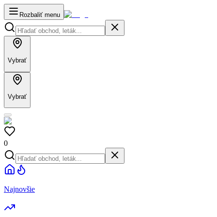
Rozbaliť menu
Vybrať
Vybrať
0
Najnovšie