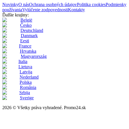
Novinky
O nás
Ochrana osobných údajov
Politika cookies
Podmienky
používania
Vylúčenie zodpovednosti
Kontakty
Ďalšie krajiny:
België
Česko
Deutschland
Danmark
Eesti
France
Hrvatska
Magyarország
Italia
Lietuva
Latvija
Nederland
Polska
România
Srbija
Sverige
2026 © Všetky práva vyhradené. Promo24.sk