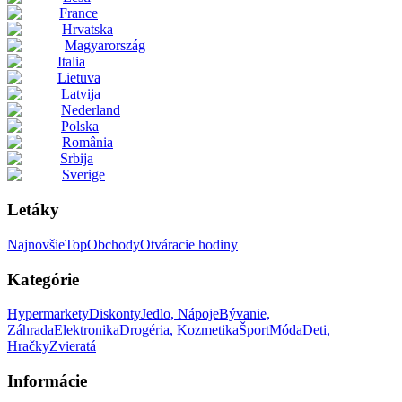
France
Hrvatska
Magyarország
Italia
Lietuva
Latvija
Nederland
Polska
România
Srbija
Sverige
Letáky
Najnovšie
Top
Obchody
Otváracie hodiny
Kategórie
Hypermarkety
Diskonty
Jedlo, Nápoje
Bývanie,
Záhrada
Elektronika
Drogéria, Kozmetika
Šport
Móda
Deti,
Hračky
Zvieratá
Informácie