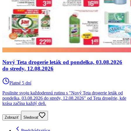
Nový Teta drogerie leták od pondelka, 03.08.2026
do stredy, 12.08.2026
Platné 5 dní
Posilnite svoju každodennú rutinu s "Nový Teta drogerie leták od
pondelka, 03.08.2026 do stredy, 12.08.2026" od Teta drogérie, kde
krása začína každý deň.
Zobraziť
Sledovať
Predchádzajúce