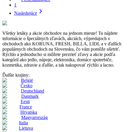
1
Nasledujúce
Všetky letáky a akcie obchodov na jednom mieste! Tu nájdete
informácie o špeciálnych zľavách, akciách, výpredajoch v
obchodoch ako KORUNA, FRESH, BILLA, LIDL a v ďalších
populárnych obchodoch na Slovensku, čo vám pomôže ušetriť.
Rýchlo a jednoducho si môžete prezrieť zľavy a akcie podľa
kategórií ako jedlo, nápoje, elektronika, domáce spotrebiče,
kozmetika, zdravie a ďalšie, a tak nakupovať rýchlo a lacno.
Ďalšie krajiny:
België
Česko
Deutschland
Danmark
Eesti
France
Hrvatska
Magyarország
Italia
Lietuva