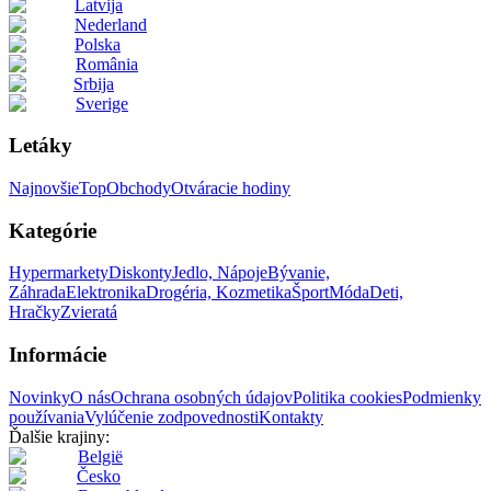
Latvija
Nederland
Polska
România
Srbija
Sverige
Letáky
Najnovšie
Top
Obchody
Otváracie hodiny
Kategórie
Hypermarkety
Diskonty
Jedlo, Nápoje
Bývanie,
Záhrada
Elektronika
Drogéria, Kozmetika
Šport
Móda
Deti,
Hračky
Zvieratá
Informácie
Novinky
O nás
Ochrana osobných údajov
Politika cookies
Podmienky
používania
Vylúčenie zodpovednosti
Kontakty
Ďalšie krajiny:
België
Česko