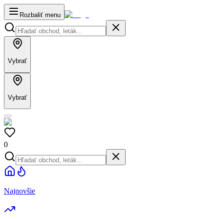
Rozbaliť menu
Vybrať
Vybrať
0
Najnovšie