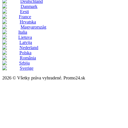
Deutschland
Danmark
Eesti
France
Hrvatska
Magyarország
Italia
Lietuva
Latvija
Nederland
Polska
România
Srbija
Sverige
2026 © Všetky práva vyhradené. Promo24.sk