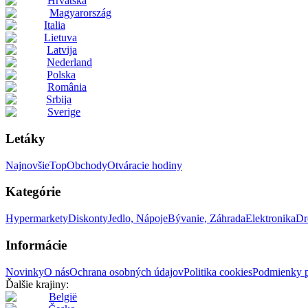
Hrvatska
Magyarország
Italia
Lietuva
Latvija
Nederland
Polska
România
Srbija
Sverige
Letáky
Najnovšie
Top
Obchody
Otváracie hodiny
Kategórie
Hypermarkety
Diskonty
Jedlo, Nápoje
Bývanie, Záhrada
Elektronika
Dr
Informácie
Novinky
O nás
Ochrana osobných údajov
Politika cookies
Podmienky p
Ďalšie krajiny:
België