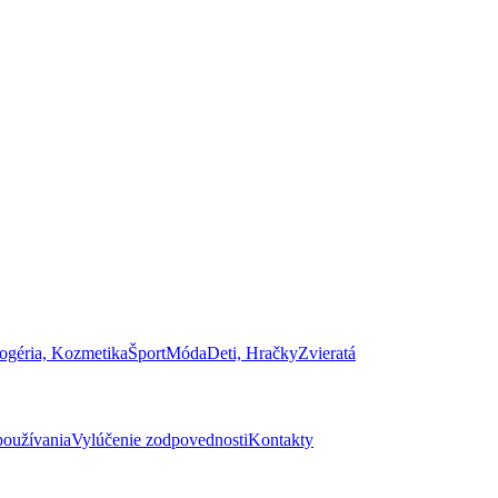
ogéria, Kozmetika
Šport
Móda
Deti, Hračky
Zvieratá
oužívania
Vylúčenie zodpovednosti
Kontakty