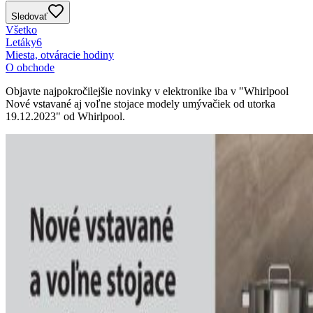
Sledovať
Všetko
Letáky
6
Miesta, otváracie hodiny
O obchode
Objavte najpokročilejšie novinky v elektronike iba v "Whirlpool
Nové vstavané aj voľne stojace modely umývačiek od utorka
19.12.2023" od Whirlpool.