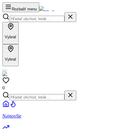
Rozbaliť menu
Vybrať
Vybrať
0
Najnovšie