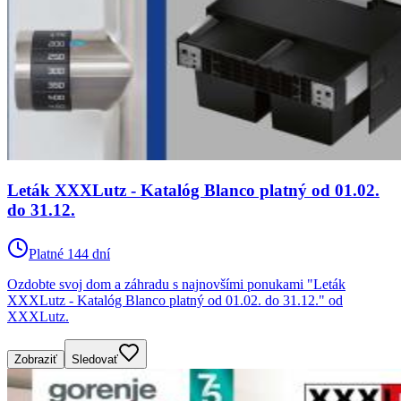
Leták XXXLutz - Katalóg Blanco platný od 01.02.
do 31.12.
Platné 144 dní
Ozdobte svoj dom a záhradu s najnovšími ponukami "Leták
XXXLutz - Katalóg Blanco platný od 01.02. do 31.12." od
XXXLutz.
Zobraziť
Sledovať