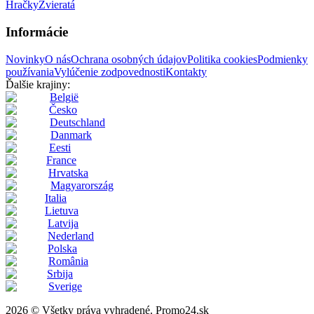
Hračky
Zvieratá
Informácie
Novinky
O nás
Ochrana osobných údajov
Politika cookies
Podmienky
používania
Vylúčenie zodpovednosti
Kontakty
Ďalšie krajiny:
België
Česko
Deutschland
Danmark
Eesti
France
Hrvatska
Magyarország
Italia
Lietuva
Latvija
Nederland
Polska
România
Srbija
Sverige
2026 © Všetky práva vyhradené. Promo24.sk