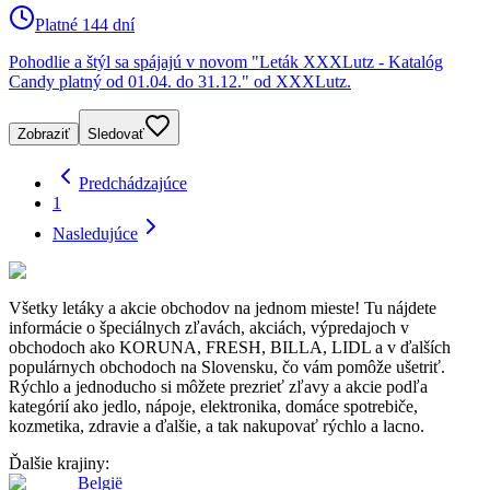
Platné 144 dní
Pohodlie a štýl sa spájajú v novom "Leták XXXLutz - Katalóg
Candy platný od 01.04. do 31.12." od XXXLutz.
Zobraziť
Sledovať
Predchádzajúce
1
Nasledujúce
Všetky letáky a akcie obchodov na jednom mieste! Tu nájdete
informácie o špeciálnych zľavách, akciách, výpredajoch v
obchodoch ako KORUNA, FRESH, BILLA, LIDL a v ďalších
populárnych obchodoch na Slovensku, čo vám pomôže ušetriť.
Rýchlo a jednoducho si môžete prezrieť zľavy a akcie podľa
kategórií ako jedlo, nápoje, elektronika, domáce spotrebiče,
kozmetika, zdravie a ďalšie, a tak nakupovať rýchlo a lacno.
Ďalšie krajiny:
België