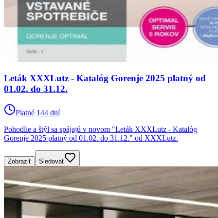
Leták XXXLutz - Katalóg Gorenje 2025 platný od
01.02. do 31.12.
Platné 144 dní
Pohodlie a štýl sa spájajú v novom "Leták XXXLutz - Katalóg
Gorenje 2025 platný od 01.02. do 31.12." od XXXLutz.
Zobraziť
Sledovať