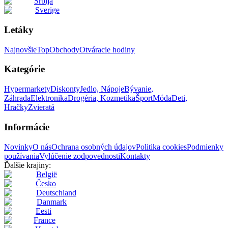
Srbija
Sverige
Letáky
Najnovšie
Top
Obchody
Otváracie hodiny
Kategórie
Hypermarkety
Diskonty
Jedlo, Nápoje
Bývanie,
Záhrada
Elektronika
Drogéria, Kozmetika
Šport
Móda
Deti,
Hračky
Zvieratá
Informácie
Novinky
O nás
Ochrana osobných údajov
Politika cookies
Podmienky
používania
Vylúčenie zodpovednosti
Kontakty
Ďalšie krajiny:
België
Česko
Deutschland
Danmark
Eesti
France