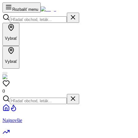
Rozbaliť menu
Vybrať
Vybrať
0
Najnovšie