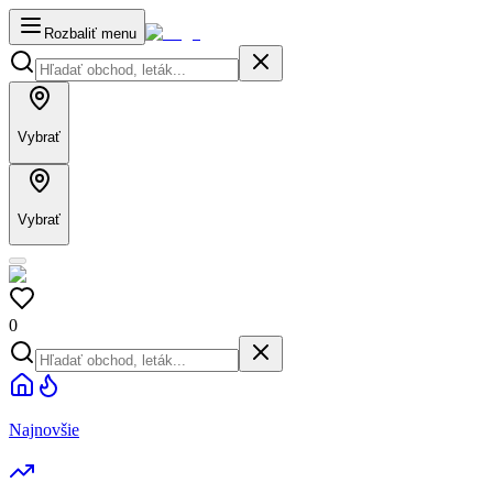
Rozbaliť menu
Vybrať
Vybrať
0
Najnovšie